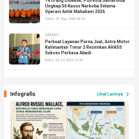
74 Orang Dibekuk, Polresta Samarinda
Ungkap 56 Kasus Narkoba Selama
Operasi Antik Mahakam 2026
Sabtu, 01 Agu 2026 06:43
DAERAH
Perkuat Layanan Purna Jual, Astra Motor
Kalimantan Timur 2 Resmikan AHASS
Sukses Perkasa Abadi
Rabu, 22 Jul 2026 19:29
DAERAH
UPA PERKASA Universitas Mulawarman
Laksanakan Job Fair Batch II, Hadirkan
Infografis
chevron_right
Lihat Lainnya
Peluang Kerja dan Magang
Jumat, 17 Jul 2026 22:30
DAERAH
Astra Motor Kalimantan Timur 2 Dukung
Mahasiswa Samarinda dalam Astra
Honda SDGs Future Leaders 2026