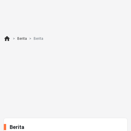
home
Berita
Berita
Berita