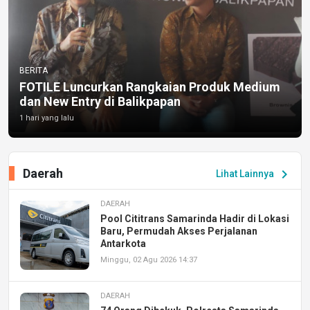
BERITA
FOTILE Luncurkan Rangkaian Produk Medium
dan New Entry di Balikpapan
1 hari yang lalu
Daerah
chevron_right
Lihat Lainnya
DAERAH
Pool Cititrans Samarinda Hadir di Lokasi
Baru, Permudah Akses Perjalanan
Antarkota
Minggu, 02 Agu 2026 14:37
DAERAH