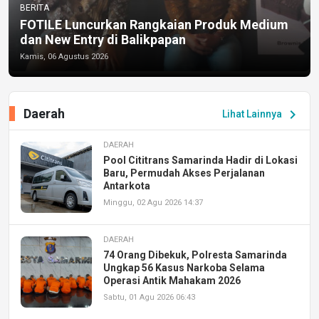
BERITA
FOTILE Luncurkan Rangkaian Produk Medium
dan New Entry di Balikpapan
Kamis, 06 Agustus 2026
Daerah
chevron_right
Lihat Lainnya
DAERAH
Pool Cititrans Samarinda Hadir di Lokasi
Baru, Permudah Akses Perjalanan
Antarkota
Minggu, 02 Agu 2026 14:37
DAERAH
74 Orang Dibekuk, Polresta Samarinda
Ungkap 56 Kasus Narkoba Selama
Operasi Antik Mahakam 2026
Sabtu, 01 Agu 2026 06:43