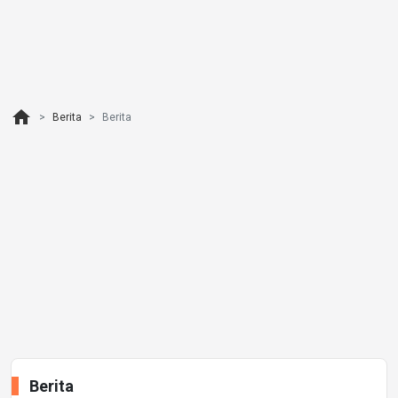
home
Berita
Berita
Berita