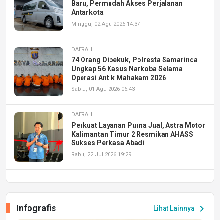
Baru, Permudah Akses Perjalanan
Antarkota
Minggu, 02 Agu 2026 14:37
DAERAH
74 Orang Dibekuk, Polresta Samarinda
Ungkap 56 Kasus Narkoba Selama
Operasi Antik Mahakam 2026
Sabtu, 01 Agu 2026 06:43
DAERAH
Perkuat Layanan Purna Jual, Astra Motor
Kalimantan Timur 2 Resmikan AHASS
Sukses Perkasa Abadi
Rabu, 22 Jul 2026 19:29
DAERAH
UPA PERKASA Universitas Mulawarman
Laksanakan Job Fair Batch II, Hadirkan
Infografis
chevron_right
Lihat Lainnya
Peluang Kerja dan Magang
Jumat, 17 Jul 2026 22:30