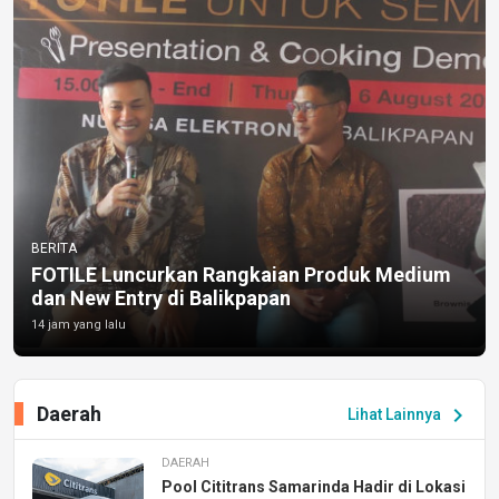
BERITA
FOTILE Luncurkan Rangkaian Produk Medium
dan New Entry di Balikpapan
14 jam yang lalu
Daerah
chevron_right
Lihat Lainnya
DAERAH
Pool Cititrans Samarinda Hadir di Lokasi