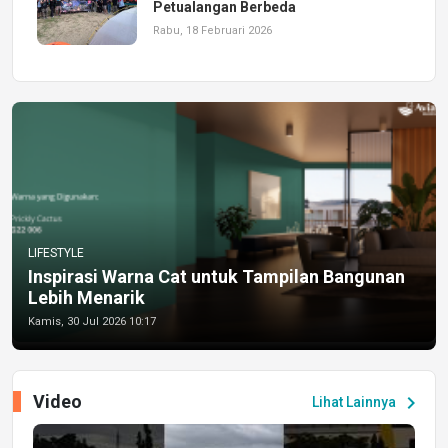
Petualangan Berbeda
Rabu, 18 Februari 2026
LIFESTYLE
Inspirasi Warna Cat untuk Tampilan Bangunan
Lebih Menarik
Kamis, 30 Jul 2026 10:17
Video
chevron_right
Lihat Lainnya