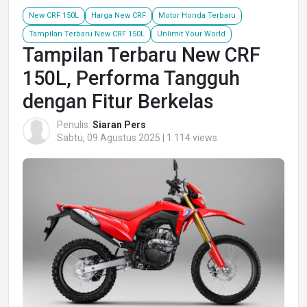
New CRF 150L
Harga New CRF
Motor Honda Terbaru
Tampilan Terbaru New CRF 150L
Unlimit Your World
Tampilan Terbaru New CRF
150L, Performa Tangguh
dengan Fitur Berkelas
Penulis:
Siaran Pers
Sabtu, 09 Agustus 2025 | 1.114 views