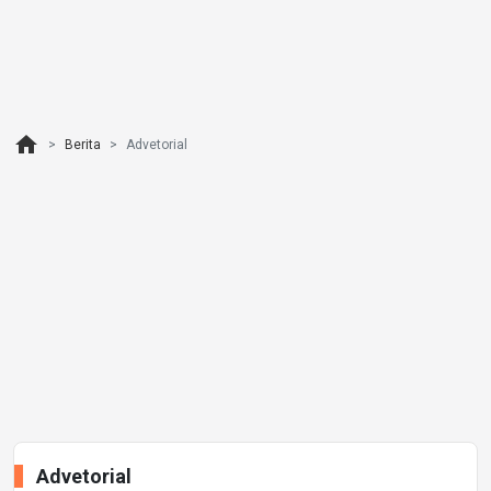
home
Berita
Advetorial
Advetorial