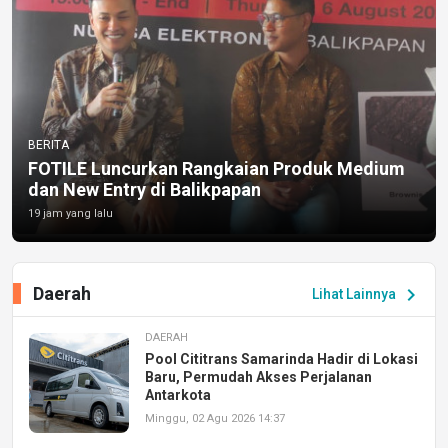
BERITA
FOTILE Luncurkan Rangkaian Produk Medium
dan New Entry di Balikpapan
19 jam yang lalu
Daerah
chevron_right
Lihat Lainnya
DAERAH
Pool Cititrans Samarinda Hadir di Lokasi
Baru, Permudah Akses Perjalanan
Antarkota
Minggu, 02 Agu 2026 14:37