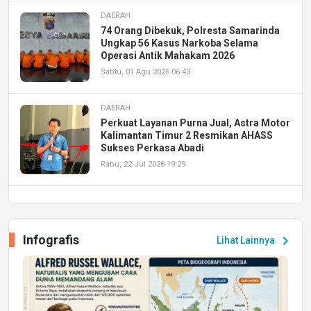
DAERAH
74 Orang Dibekuk, Polresta Samarinda
Ungkap 56 Kasus Narkoba Selama
Operasi Antik Mahakam 2026
Sabtu, 01 Agu 2026 06:43
DAERAH
Perkuat Layanan Purna Jual, Astra Motor
Kalimantan Timur 2 Resmikan AHASS
Sukses Perkasa Abadi
Rabu, 22 Jul 2026 19:29
DAERAH
UPA PERKASA Universitas Mulawarman
Laksanakan Job Fair Batch II, Hadirkan
Infografis
chevron_right
Lihat Lainnya
Peluang Kerja dan Magang
Jumat, 17 Jul 2026 22:30
DAERAH
Astra Motor Kalimantan Timur 2 Dukung