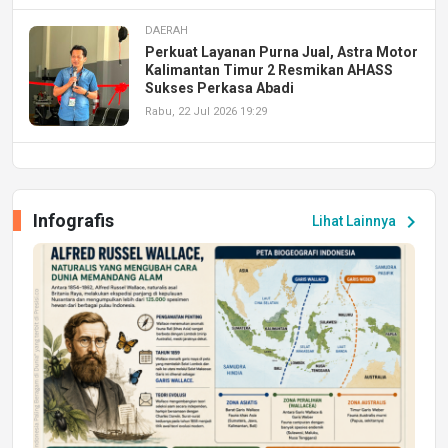
DAERAH
Perkuat Layanan Purna Jual, Astra Motor
Kalimantan Timur 2 Resmikan AHASS
Sukses Perkasa Abadi
Rabu, 22 Jul 2026 19:29
DAERAH
UPA PERKASA Universitas Mulawarman
Laksanakan Job Fair Batch II, Hadirkan
Infografis
chevron_right
Lihat Lainnya
Peluang Kerja dan Magang
Jumat, 17 Jul 2026 22:30
DAERAH
Astra Motor Kalimantan Timur 2 Dukung
Mahasiswa Samarinda dalam Astra
Honda SDGs Future Leaders 2026
Jumat, 10 Jul 2026 19:01