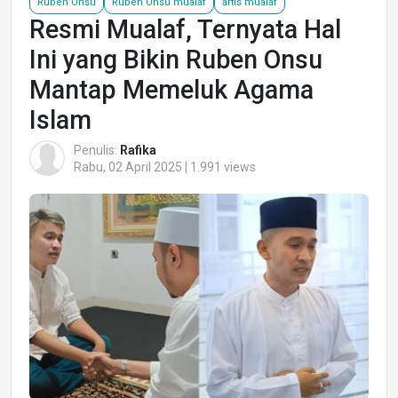
Ruben Onsu
Ruben Onsu mualaf
artis mualaf
Resmi Mualaf, Ternyata Hal
Ini yang Bikin Ruben Onsu
Mantap Memeluk Agama
Islam
Penulis:
Rafika
Rabu, 02 April 2025 | 1.991 views