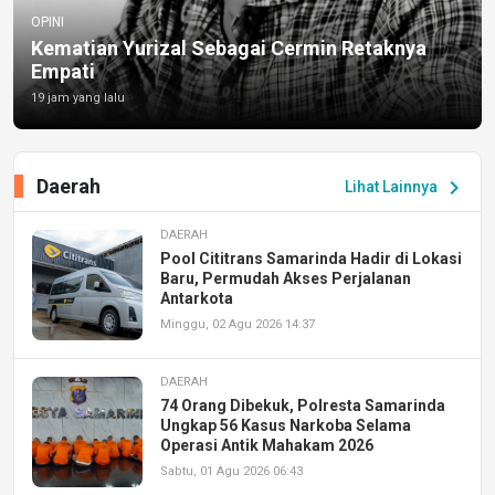
OPINI
Kematian Yurizal Sebagai Cermin Retaknya
Empati
19 jam yang lalu
Daerah
chevron_right
Lihat Lainnya
DAERAH
Pool Cititrans Samarinda Hadir di Lokasi
Baru, Permudah Akses Perjalanan
Antarkota
Minggu, 02 Agu 2026 14:37
DAERAH
74 Orang Dibekuk, Polresta Samarinda
Ungkap 56 Kasus Narkoba Selama
Operasi Antik Mahakam 2026
Sabtu, 01 Agu 2026 06:43