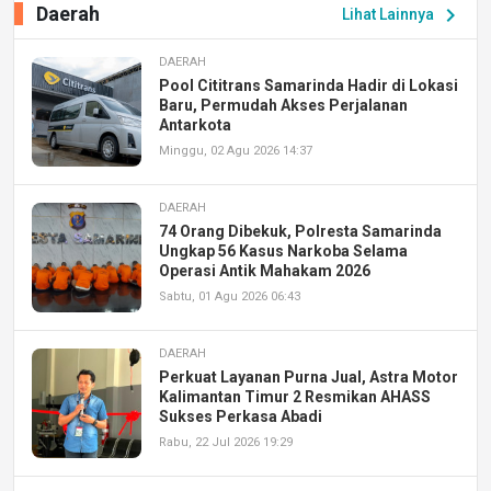
Daerah
chevron_right
Lihat Lainnya
DAERAH
Pool Cititrans Samarinda Hadir di Lokasi
Baru, Permudah Akses Perjalanan
Antarkota
Minggu, 02 Agu 2026 14:37
DAERAH
74 Orang Dibekuk, Polresta Samarinda
Ungkap 56 Kasus Narkoba Selama
Operasi Antik Mahakam 2026
Sabtu, 01 Agu 2026 06:43
DAERAH
Perkuat Layanan Purna Jual, Astra Motor
Kalimantan Timur 2 Resmikan AHASS
Sukses Perkasa Abadi
Rabu, 22 Jul 2026 19:29