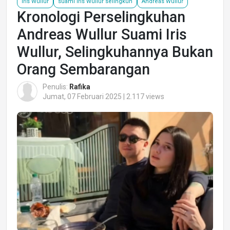
Iris Wullur
suami iris Wullur selingkuh
Andreas Wullur
Kronologi Perselingkuhan
Andreas Wullur Suami Iris
Wullur, Selingkuhannya Bukan
Orang Sembarangan
Penulis:
Rafika
Jumat, 07 Februari 2025 | 2.117 views