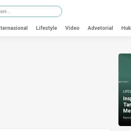
nternasional
Lifestyle
Video
Advetorial
Huk
LIFE
Ins
Ta
Me
Kamis