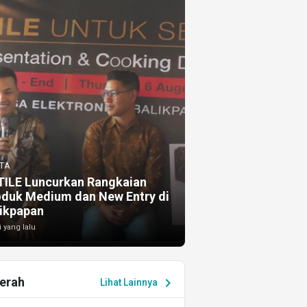
TA
TILE Luncurkan Rangkaian
oduk Medium dan New Entry di
ikpapan
i yang lalu
erah
chevron_right
Lihat Lainnya