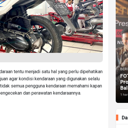
BERI
araan tentu menjadi satu hal yang perlu dipehatikan
FO
ujuan agar kondisi kendaraan yang digunakan selalu
Pr
, tidak semua pengguna kendaraan memahami kapan
Bal
 pengecekan dan perawatan kendaraannya.
1 har
Da