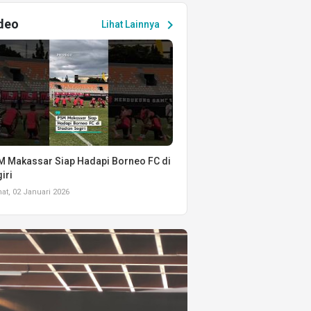
deo
chevron_right
Lihat Lainnya
 Makassar Siap Hadapi Borneo FC di
iri
t, 02 Januari 2026