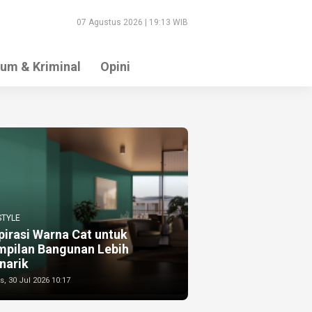
07 Agustus 2026 | 19:13 WIB
um & Kriminal
Opini
STYLE
pirasi Warna Cat untuk
mpilan Bangunan Lebih
narik
, 30 Jul 2026 10:17