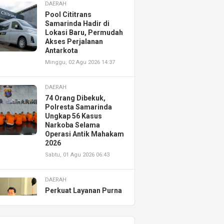
DAERAH
Pool Cititrans
Samarinda Hadir di
Lokasi Baru, Permudah
Akses Perjalanan
Antarkota
Minggu, 02 Agu 2026 14:37
DAERAH
74 Orang Dibekuk,
Polresta Samarinda
Ungkap 56 Kasus
Narkoba Selama
Operasi Antik Mahakam
2026
Sabtu, 01 Agu 2026 06:43
DAERAH
Perkuat Layanan Purna
Jual, Astra Motor
Kalimantan Timur 2
Resmikan AHASS