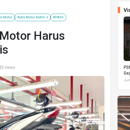
Vi
is Motor
Astra Motor Kaltim 2
AHASS
 Motor Harus
is
82 views
PSM
Seg
Juma