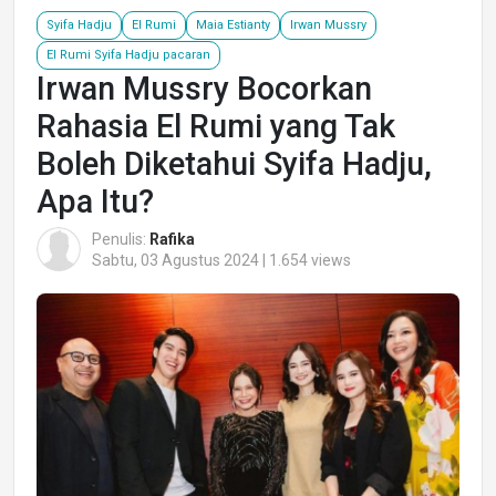
Syifa Hadju
El Rumi
Maia Estianty
Irwan Mussry
El Rumi Syifa Hadju pacaran
Irwan Mussry Bocorkan
Rahasia El Rumi yang Tak
Boleh Diketahui Syifa Hadju,
Apa Itu?
Penulis:
Rafika
Sabtu, 03 Agustus 2024 | 1.654 views