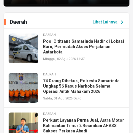
Daerah
chevron_right
Lihat Lainnya
DAERAH
Pool Cititrans Samarinda Hadir di Lokasi
Baru, Permudah Akses Perjalanan
Antarkota
Minggu, 02 Agu 2026 14:37
DAERAH
74 Orang Dibekuk, Polresta Samarinda
Ungkap 56 Kasus Narkoba Selama
Operasi Antik Mahakam 2026
Sabtu, 01 Agu 2026 06:43
DAERAH
Perkuat Layanan Purna Jual, Astra Motor
Kalimantan Timur 2 Resmikan AHASS
Sukses Perkasa Abadi