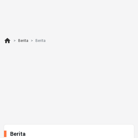
home
Berita
Berita
Berita