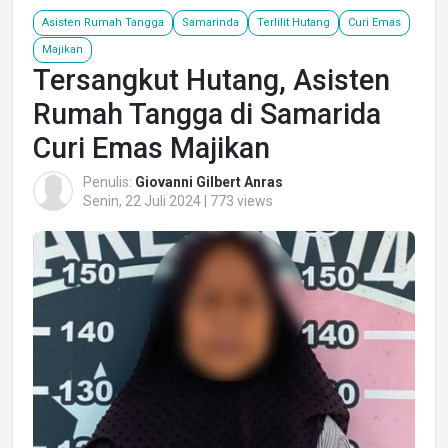
Asisten Rumah Tangga
Samarinda
Terlilit Hutang
Curi Emas
Majikan
Tersangkut Hutang, Asisten
Rumah Tangga di Samarida
Curi Emas Majikan
Penulis:
Giovanni Gilbert Anras
Senin, 22 Juli 2024 | 773 views