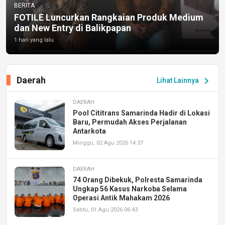
BERITA
FOTILE Luncurkan Rangkaian Produk Medium
dan New Entry di Balikpapan
1 hari yang lalu
Daerah
chevron_right
Lihat Lainnya
DAERAH
Pool Cititrans Samarinda Hadir di Lokasi
Baru, Permudah Akses Perjalanan
Antarkota
Minggu, 02 Agu 2026 14:37
DAERAH
74 Orang Dibekuk, Polresta Samarinda
Ungkap 56 Kasus Narkoba Selama
Operasi Antik Mahakam 2026
Sabtu, 01 Agu 2026 06:43