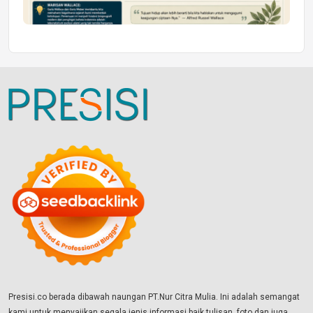
Presisi.co berada dibawah naungan PT.Nur Citra Mulia. Ini adalah semangat
kami untuk menyajikan segala jenis informasi baik tulisan, foto dan juga