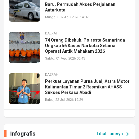
Baru, Permudah Akses Perjalanan
Antarkota
Minggu, 02 Agu 2026 14:37
DAERAH
74 Orang Dibekuk, Polresta Samarinda
Ungkap 56 Kasus Narkoba Selama
Operasi Antik Mahakam 2026
Sabtu, 01 Agu 2026 06:43
DAERAH
Perkuat Layanan Purna Jual, Astra Motor
Kalimantan Timur 2 Resmikan AHASS
Sukses Perkasa Abadi
Rabu, 22 Jul 2026 19:29
DAERAH
UPA PERKASA Universitas Mulawarman
Laksanakan Job Fair Batch II, Hadirkan
Infografis
chevron_right
Lihat Lainnya
Peluang Kerja dan Magang