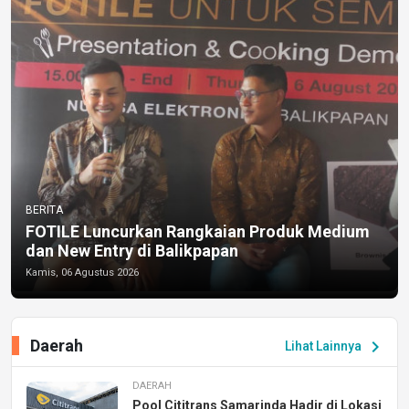
BERITA
FOTILE Luncurkan Rangkaian Produk Medium
dan New Entry di Balikpapan
Kamis, 06 Agustus 2026
Daerah
chevron_right
Lihat Lainnya
DAERAH
Pool Cititrans Samarinda Hadir di Lokasi