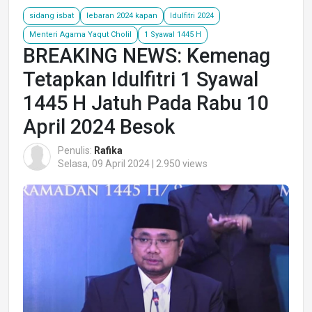
sidang isbat
lebaran 2024 kapan
Idulfitri 2024
Menteri Agama Yaqut Cholil
1 Syawal 1445 H
BREAKING NEWS: Kemenag
Tetapkan Idulfitri 1 Syawal
1445 H Jatuh Pada Rabu 10
April 2024 Besok
Penulis:
Rafika
Selasa, 09 April 2024 | 2.950 views