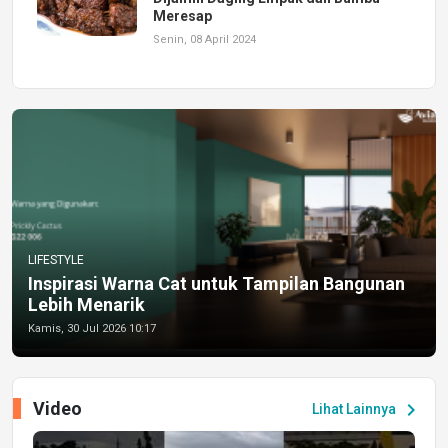
Meresap
Senin, 08 April 2024
LIFESTYLE
Inspirasi Warna Cat untuk Tampilan Bangunan
Lebih Menarik
Kamis, 30 Jul 2026 10:17
Video
chevron_right
Lihat Lainnya