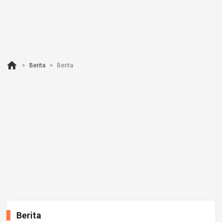
home
Berita
Berita
Berita