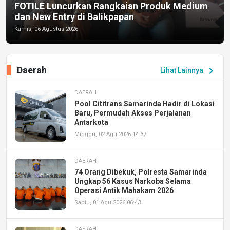
FOTILE Luncurkan Rangkaian Produk Medium
dan New Entry di Balikpapan
Kamis, 06 Agustus 2026
Daerah
chevron_right
Lihat Lainnya
DAERAH
Pool Cititrans Samarinda Hadir di Lokasi
Baru, Permudah Akses Perjalanan
Antarkota
Minggu, 02 Agu 2026 14:37
DAERAH
74 Orang Dibekuk, Polresta Samarinda
Ungkap 56 Kasus Narkoba Selama
Operasi Antik Mahakam 2026
Sabtu, 01 Agu 2026 06:43
DAERAH