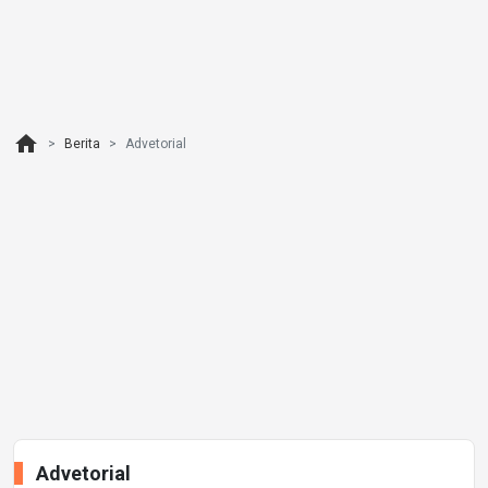
home
Berita
Advetorial
Advetorial