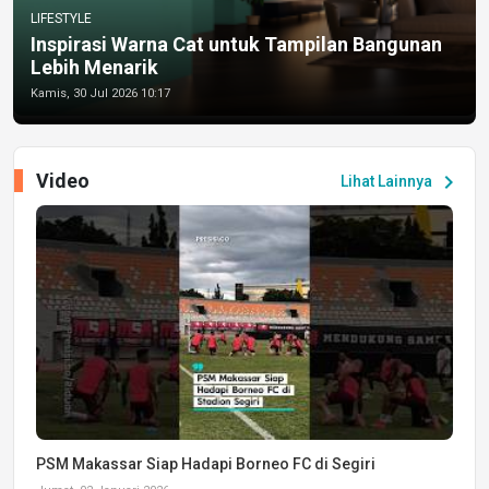
LIFESTYLE
Inspirasi Warna Cat untuk Tampilan Bangunan
Lebih Menarik
Kamis, 30 Jul 2026 10:17
Video
chevron_right
Lihat Lainnya
PSM Makassar Siap Hadapi Borneo FC di Segiri