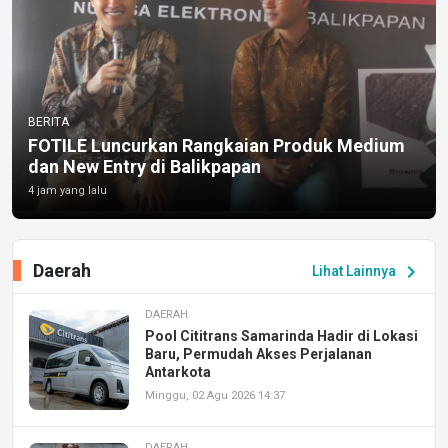
BERITA
FOTILE Luncurkan Rangkaian Produk Medium
dan New Entry di Balikpapan
4 jam yang lalu
Daerah
chevron_right
Lihat Lainnya
DAERAH
Pool Cititrans Samarinda Hadir di Lokasi
Baru, Permudah Akses Perjalanan
Antarkota
Minggu, 02 Agu 2026 14:37
DAERAH