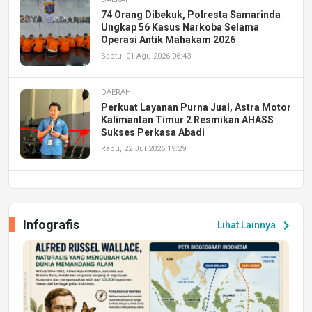
74 Orang Dibekuk, Polresta Samarinda
Ungkap 56 Kasus Narkoba Selama
Operasi Antik Mahakam 2026
Sabtu, 01 Agu 2026 06:43
DAERAH
Perkuat Layanan Purna Jual, Astra Motor
Kalimantan Timur 2 Resmikan AHASS
Sukses Perkasa Abadi
Rabu, 22 Jul 2026 19:29
DAERAH
UPA PERKASA Universitas Mulawarman
Laksanakan Job Fair Batch II, Hadirkan
Infografis
chevron_right
Lihat Lainnya
Peluang Kerja dan Magang
Jumat, 17 Jul 2026 22:30
DAERAH
Astra Motor Kalimantan Timur 2 Dukung
Mahasiswa Samarinda dalam Astra