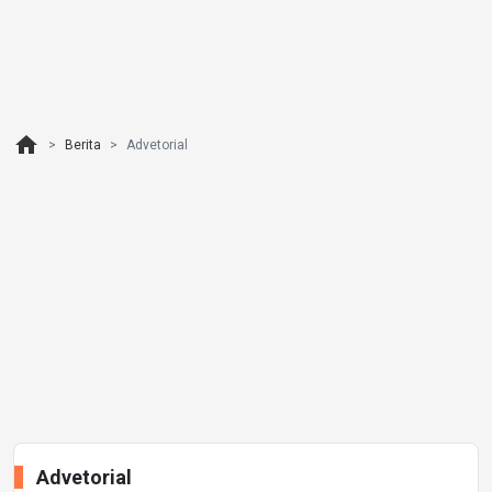
home
Berita
Advetorial
Advetorial