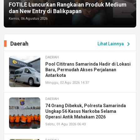
FOTILE Luncurkan Rangkaian Produk Medium
dan New Entry di Balikpapan
Kamis, 06 Agustus 2026
Daerah
chevron_right
Lihat Lainnya
DAERAH
Pool Cititrans Samarinda Hadir di Lokasi
Baru, Permudah Akses Perjalanan
Antarkota
Minggu, 02 Agu 2026 14:37
DAERAH
74 Orang Dibekuk, Polresta Samarinda
Ungkap 56 Kasus Narkoba Selama
Operasi Antik Mahakam 2026
Sabtu, 01 Agu 2026 06:43