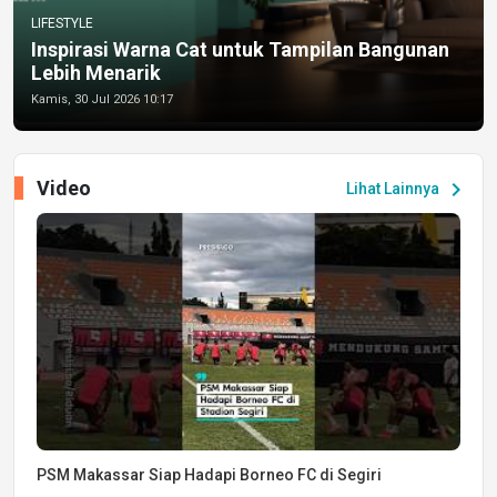
LIFESTYLE
Inspirasi Warna Cat untuk Tampilan Bangunan
Lebih Menarik
Kamis, 30 Jul 2026 10:17
Video
chevron_right
Lihat Lainnya
PSM Makassar Siap Hadapi Borneo FC di Segiri