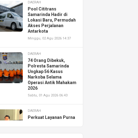
DAERAH
Pool Cititrans
Samarinda Hadir di
Lokasi Baru, Permudah
Akses Perjalanan
Antarkota
Minggu, 02 Agu 2026 14:37
DAERAH
74 Orang Dibekuk,
Polresta Samarinda
Ungkap 56 Kasus
Narkoba Selama
Operasi Antik Mahakam
2026
Sabtu, 01 Agu 2026 06:43
DAERAH
Perkuat Layanan Purna
Jual, Astra Motor
Kalimantan Timur 2
Resmikan AHASS