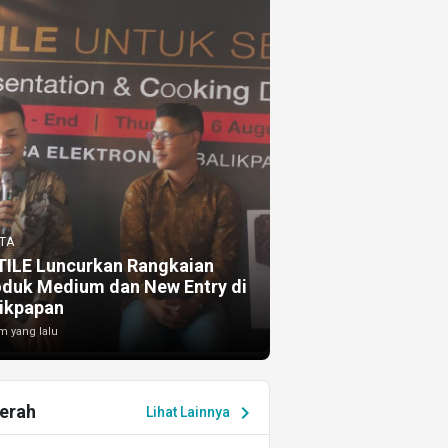
TA
TILE Luncurkan Rangkaian
oduk Medium dan New Entry di
ikpapan
m yang lalu
erah
chevron_right
Lihat Lainnya