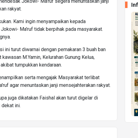
 mendesak Jokowi- Ma'ruf segera menuntaskan janji
In
an rakyat.
 lakukan. Kami ingin menyampaikan kepada
Jokowi- Ma'ruf tidak berpihak pada masyarakat.
gnya.
i ini turut diwarnai dengan pemakaran 3 buah ban
 kawasan M.Yamin, Kelurahan Gunung Kelua,
 akibat tumpukkan kendaraan.
nampilkan serta mengajak Masyarakat terlibat
uf agar menuntaskan janji mensejahterakan rakyat.
upa juga dikatakan Faishal akan turut digelar di
dekat ini.