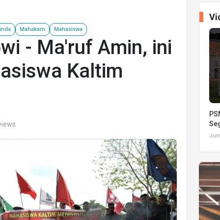
Vi
inda
Mahakam
Mahasiswa
i - Ma'ruf Amin, ini
asiswa Kaltim
PSM
Seg
 views
Juma