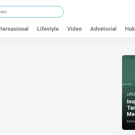
nternasional
Lifestyle
Video
Advetorial
Huk
LIFE
Ins
Ta
Me
Kamis