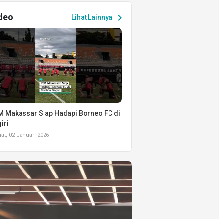
deo
chevron_right
Lihat Lainnya
 Makassar Siap Hadapi Borneo FC di
iri
t, 02 Januari 2026