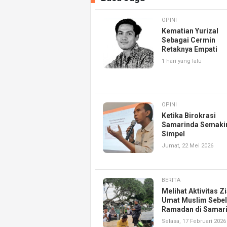
OPINI
Kematian Yurizal
Sebagai Cermin
Retaknya Empati
1 hari yang lalu
OPINI
Ketika Birokrasi
Samarinda Semaki
Simpel
Jumat, 22 Mei 2026
BERITA
Melihat Aktivitas Z
Umat Muslim Sebe
Ramadan di Samar
Selasa, 17 Februari 2026