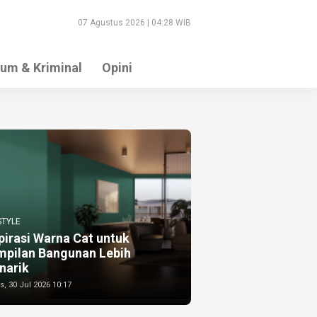
07 Agustus 2026 | 04:28 WIB
um & Kriminal
Opini
STYLE
pirasi Warna Cat untuk
mpilan Bangunan Lebih
narik
, 30 Jul 2026 10:17