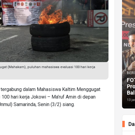
at (Mahakam), puluhan mahasiswa evaluasi 100 hari kerja
BERI
FO
Pr
 tergabung dalam Mahasiswa Kaltim Menggugat
Bal
100 hari kerja Jokowi – Ma’ruf Amin di depan
13 ja
mul) Samarinda, Senin (3/2) siang.
Da