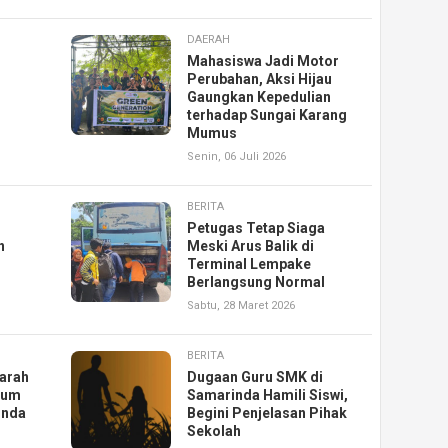
DAERAH
Mahasiswa Jadi Motor
Perubahan, Aksi Hijau
Gaungkan Kepedulian
terhadap Sungai Karang
Mumus
Senin, 06 Juli 2026
BERITA
Petugas Tetap Siaga
n
Meski Arus Balik di
Terminal Lempake
Berlangsung Normal
Sabtu, 28 Maret 2026
BERITA
iarah
Dugaan Guru SMK di
lum
Samarinda Hamili Siswi,
inda
Begini Penjelasan Pihak
Sekolah