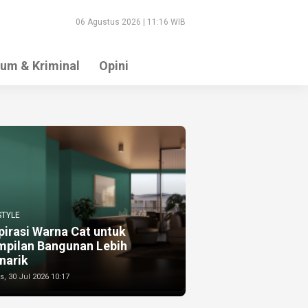
06 Agustus 2026 | 11:16 WIB
um & Kriminal
Opini
STYLE
pirasi Warna Cat untuk
mpilan Bangunan Lebih
narik
, 30 Jul 2026 10:17