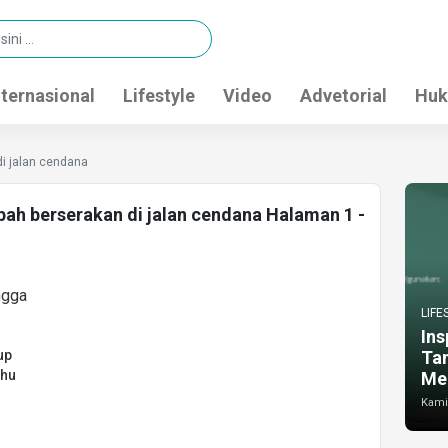
nternasional
Lifestyle
Video
Advetorial
Huk
i jalan cendana
pah berserakan di jalan cendana Halaman 1 -
LIFE
Ins
up
Ta
ahu
Me
Kamis