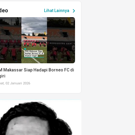
deo
chevron_right
Lihat Lainnya
 Makassar Siap Hadapi Borneo FC di
iri
t, 02 Januari 2026