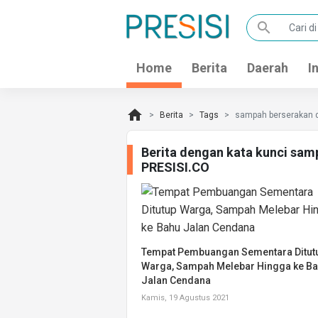
search
Home
Berita
Daerah
I
home
Berita
Tags
sampah berserakan d
Berita dengan kata kunci sam
PRESISI.CO
Tempat Pembuangan Sementara Ditut
Warga, Sampah Melebar Hingga ke B
Jalan Cendana
Kamis, 19 Agustus 2021