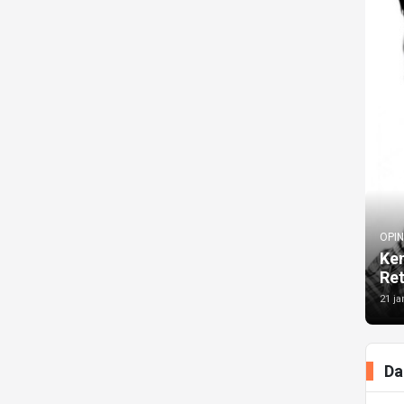
OPIN
Kem
Re
21 ja
Da