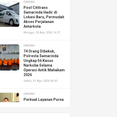
DAERAH
Pool Cititrans
Samarinda Hadir di
Lokasi Baru, Permudah
Akses Perjalanan
Antarkota
Minggu, 02 Agu 2026 14:37
DAERAH
74 Orang Dibekuk,
Polresta Samarinda
Ungkap 56 Kasus
Narkoba Selama
Operasi Antik Mahakam
2026
Sabtu, 01 Agu 2026 06:43
DAERAH
Perkuat Layanan Purna
Jual, Astra Motor
Kalimantan Timur 2
Resmikan AHASS