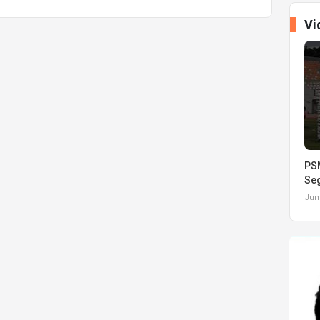
Vi
PSM
Seg
Juma