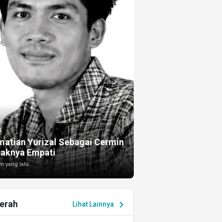
I
atian Yurizal Sebagai Cermin
taknya Empati
m yang lalu
erah
chevron_right
Lihat Lainnya