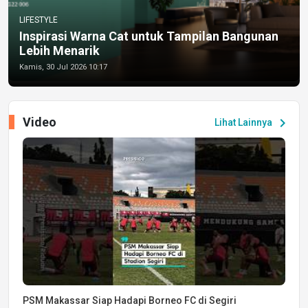
LIFESTYLE
Inspirasi Warna Cat untuk Tampilan Bangunan
Lebih Menarik
Kamis, 30 Jul 2026 10:17
Video
chevron_right
Lihat Lainnya
PSM Makassar Siap Hadapi Borneo FC di Segiri