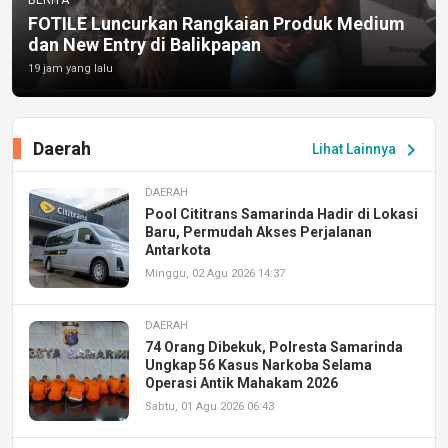
FOTILE Luncurkan Rangkaian Produk Medium
dan New Entry di Balikpapan
19 jam yang lalu
Daerah
chevron_right
Lihat Lainnya
DAERAH
Pool Cititrans Samarinda Hadir di Lokasi
Baru, Permudah Akses Perjalanan
Antarkota
Minggu, 02 Agu 2026 14:37
DAERAH
74 Orang Dibekuk, Polresta Samarinda
Ungkap 56 Kasus Narkoba Selama
Operasi Antik Mahakam 2026
Sabtu, 01 Agu 2026 06:43