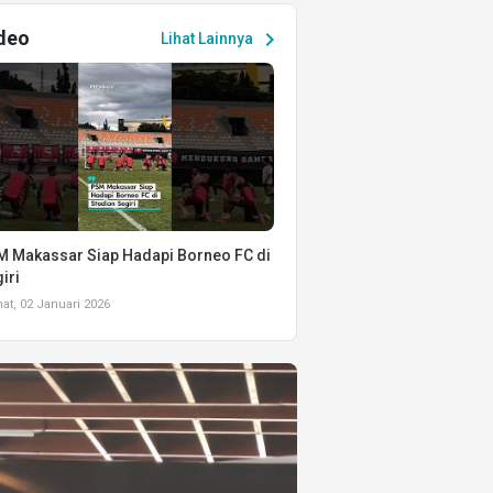
deo
chevron_right
Lihat Lainnya
 Makassar Siap Hadapi Borneo FC di
iri
t, 02 Januari 2026