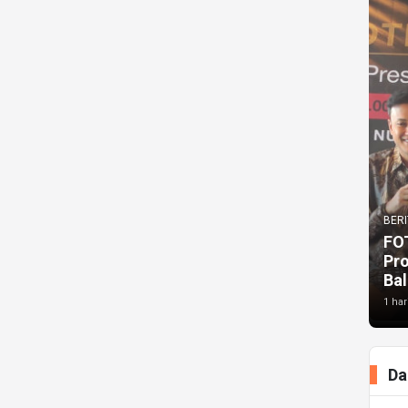
BERI
FO
Pr
Bal
1 har
Da