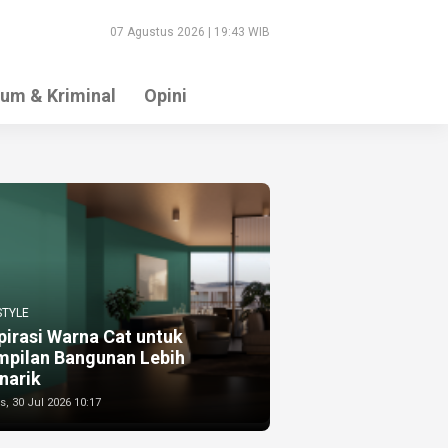
07 Agustus 2026 | 19:43 WIB
um & Kriminal
Opini
STYLE
pirasi Warna Cat untuk
mpilan Bangunan Lebih
narik
, 30 Jul 2026 10:17