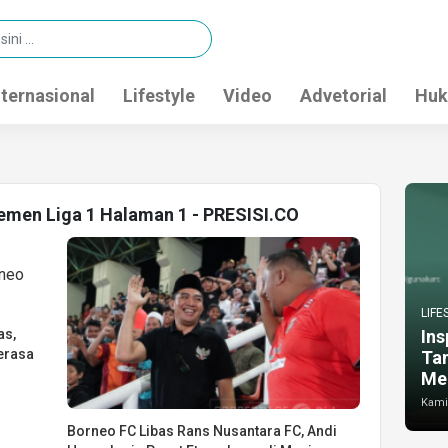
nternasional
Lifestyle
Video
Advetorial
Huk
semen Liga 1 Halaman 1 - PRESISI.CO
LIFE
as,
Ins
erasa
Ta
Me
Kamis
Borneo FC Libas Rans Nusantara FC, Andi