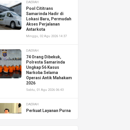
DAERAH
Pool Cititrans
Samarinda Hadir di
Lokasi Baru, Permudah
Akses Perjalanan
Antarkota
Minggu, 02 Agu 2026 14:37
DAERAH
74 Orang Dibekuk,
Polresta Samarinda
Ungkap 56 Kasus
Narkoba Selama
Operasi Antik Mahakam
2026
Sabtu, 01 Agu 2026 06:43
DAERAH
Perkuat Layanan Purna
Jual, Astra Motor
Kalimantan Timur 2
Resmikan AHASS