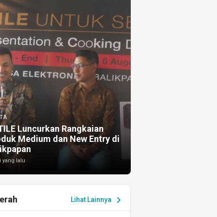
TA
TILE Luncurkan Rangkaian
oduk Medium dan New Entry di
ikpapan
i yang lalu
erah
chevron_right
Lihat Lainnya