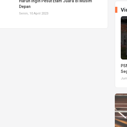
Harun Ingin Pesut Etam Juara di Musim
Depan
Vi
Senin, 10 April 2023
PSM
Seg
Juma