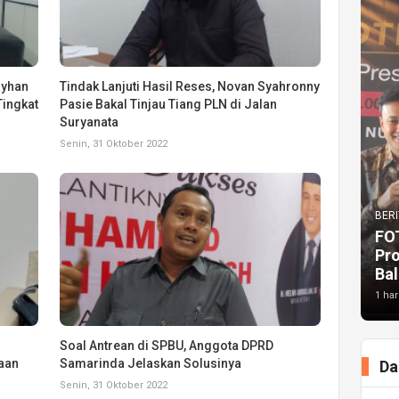
ayhan
Tindak Lanjuti Hasil Reses, Novan Syahronny
Tingkat
Pasie Bakal Tinjau Tiang PLN di Jalan
Suryanata
Senin, 31 Oktober 2022
BERI
FO
Pr
Bal
1 har
Soal Antrean di SPBU, Anggota DPRD
aan
Samarinda Jelaskan Solusinya
Da
Senin, 31 Oktober 2022