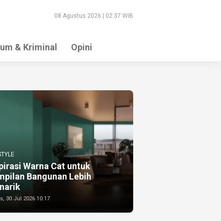
08 Agustus 2026 | 02:37 WIB
um & Kriminal
Opini
STYLE
pirasi Warna Cat untuk
mpilan Bangunan Lebih
narik
, 30 Jul 2026 10:17