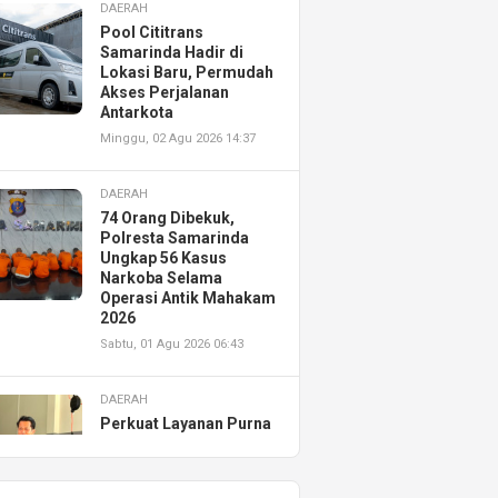
DAERAH
Pool Cititrans
Samarinda Hadir di
Lokasi Baru, Permudah
Akses Perjalanan
Antarkota
Minggu, 02 Agu 2026 14:37
DAERAH
74 Orang Dibekuk,
Polresta Samarinda
Ungkap 56 Kasus
Narkoba Selama
Operasi Antik Mahakam
2026
Sabtu, 01 Agu 2026 06:43
DAERAH
Perkuat Layanan Purna
Jual, Astra Motor
Kalimantan Timur 2
Resmikan AHASS