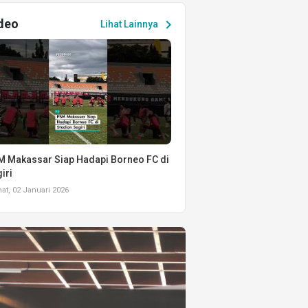
deo
chevron_right
Lihat Lainnya
 Makassar Siap Hadapi Borneo FC di
iri
t, 02 Januari 2026