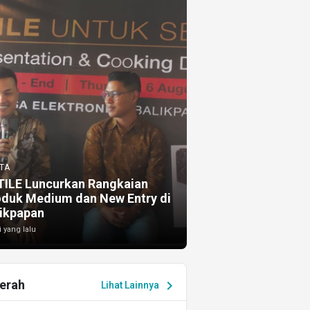
TA
TILE Luncurkan Rangkaian
oduk Medium dan New Entry di
ikpapan
i yang lalu
erah
chevron_right
Lihat Lainnya