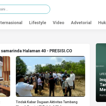
nternasional
Lifestyle
Video
Advetorial
Huk
d samarinda Halaman 40 - PRESISI.CO
LIFE
Ins
Ta
Me
Kamis
:
Tindak Kabar Dugaan Aktivitas Tambang