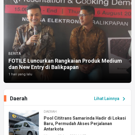
BERITA
FOTILE Luncurkan Rangkaian Produk Medium
dan New Entry di Balikpapan
1 hari yang lalu
Daerah
chevron_right
Lihat Lainnya
DAERAH
Pool Cititrans Samarinda Hadir di Lokasi
Baru, Permudah Akses Perjalanan
Antarkota