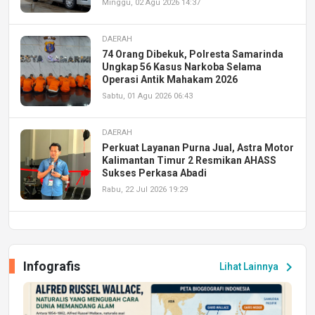
Minggu, 02 Agu 2026 14:37
DAERAH
74 Orang Dibekuk, Polresta Samarinda
Ungkap 56 Kasus Narkoba Selama
Operasi Antik Mahakam 2026
Sabtu, 01 Agu 2026 06:43
DAERAH
Perkuat Layanan Purna Jual, Astra Motor
Kalimantan Timur 2 Resmikan AHASS
Sukses Perkasa Abadi
Rabu, 22 Jul 2026 19:29
DAERAH
UPA PERKASA Universitas Mulawarman
Laksanakan Job Fair Batch II, Hadirkan
Infografis
chevron_right
Lihat Lainnya
Peluang Kerja dan Magang
Jumat, 17 Jul 2026 22:30