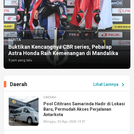
BERITA
Buktikan Kencangnya CBR series, Pebalap
Astra Honda Raih Kemenangan di Mandalika
9 jam yang lalu
Daerah
chevron_right
Lihat Lainnya
DAERAH
Pool Cititrans Samarinda Hadir di Lokasi
Baru, Permudah Akses Perjalanan
Antarkota
Minggu, 02 Agu 2026 14:37