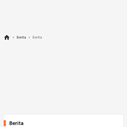
home
Berita
Berita
Berita