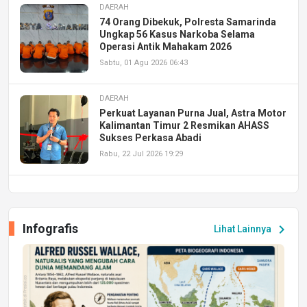
DAERAH
74 Orang Dibekuk, Polresta Samarinda
Ungkap 56 Kasus Narkoba Selama
Operasi Antik Mahakam 2026
Sabtu, 01 Agu 2026 06:43
DAERAH
Perkuat Layanan Purna Jual, Astra Motor
Kalimantan Timur 2 Resmikan AHASS
Sukses Perkasa Abadi
Rabu, 22 Jul 2026 19:29
DAERAH
UPA PERKASA Universitas Mulawarman
Laksanakan Job Fair Batch II, Hadirkan
Infografis
chevron_right
Lihat Lainnya
Peluang Kerja dan Magang
Jumat, 17 Jul 2026 22:30
DAERAH
Astra Motor Kalimantan Timur 2 Dukung