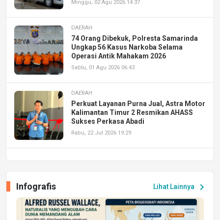
Minggu, 02 Agu 2026 14:37
DAERAH
74 Orang Dibekuk, Polresta Samarinda
Ungkap 56 Kasus Narkoba Selama
Operasi Antik Mahakam 2026
Sabtu, 01 Agu 2026 06:43
DAERAH
Perkuat Layanan Purna Jual, Astra Motor
Kalimantan Timur 2 Resmikan AHASS
Sukses Perkasa Abadi
Rabu, 22 Jul 2026 19:29
DAERAH
UPA PERKASA Universitas Mulawarman
Laksanakan Job Fair Batch II, Hadirkan
Infografis
chevron_right
Lihat Lainnya
Peluang Kerja dan Magang
Jumat, 17 Jul 2026 22:30