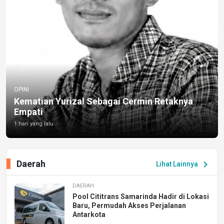
OPINI
Kematian Yurizal Sebagai Cermin Retaknya
Empati
1 hari yang lalu
Daerah
chevron_right
Lihat Lainnya
DAERAH
Pool Cititrans Samarinda Hadir di Lokasi
Baru, Permudah Akses Perjalanan
Antarkota