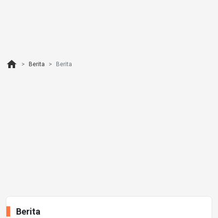
home
Berita
Berita
Berita