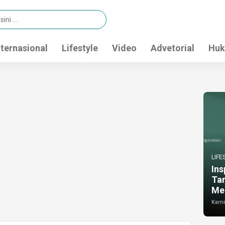
nternasional
Lifestyle
Video
Advetorial
Huk
LIFE
Ins
Ta
Me
Kamis