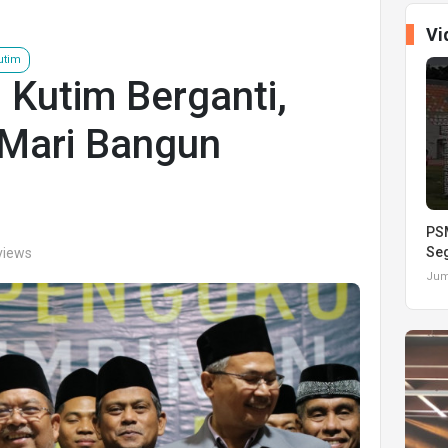
Vi
utim
 Kutim Berganti,
 Mari Bangun
PSM
Seg
 views
Juma