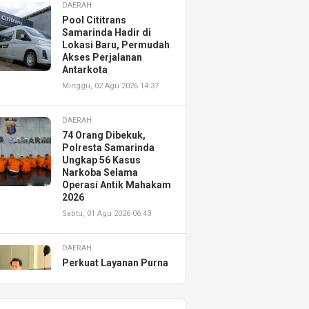
DAERAH
Pool Cititrans
Samarinda Hadir di
Lokasi Baru, Permudah
Akses Perjalanan
Antarkota
Minggu, 02 Agu 2026 14:37
DAERAH
74 Orang Dibekuk,
Polresta Samarinda
Ungkap 56 Kasus
Narkoba Selama
Operasi Antik Mahakam
2026
Sabtu, 01 Agu 2026 06:43
DAERAH
Perkuat Layanan Purna
Jual, Astra Motor
Kalimantan Timur 2
Resmikan AHASS