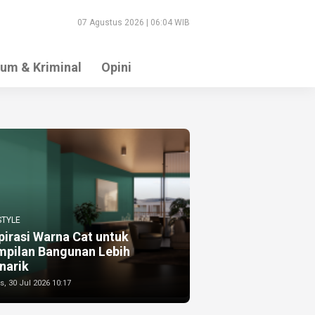
07 Agustus 2026 | 06:04 WIB
um & Kriminal
Opini
STYLE
pirasi Warna Cat untuk
mpilan Bangunan Lebih
narik
, 30 Jul 2026 10:17