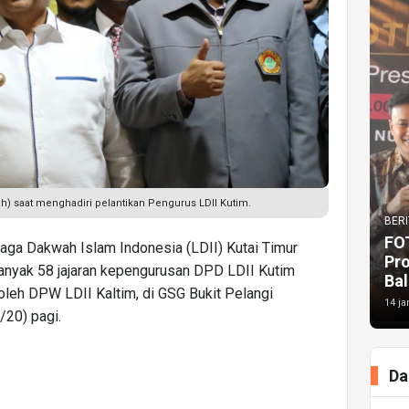
ih) saat menghadiri pelantikan Pengurus LDII Kutim.
BERI
FO
a Dakwah Islam Indonesia (LDII) Kutai Timur
Pr
banyak 58 jajaran kepengurusan DPD LDII Kutim
Bal
oleh DPW LDII Kaltim, di GSG Bukit Pelangi
14 ja
/20) pagi.
Da