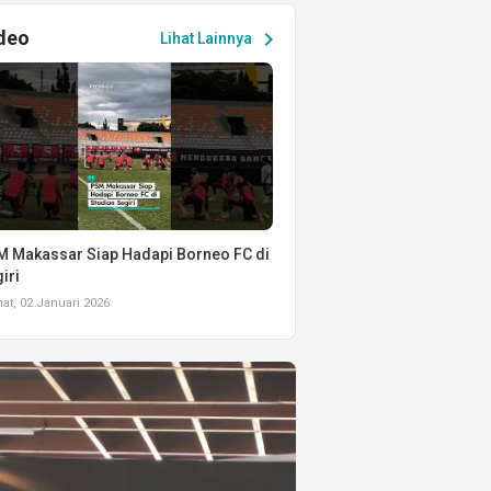
deo
chevron_right
Lihat Lainnya
 Makassar Siap Hadapi Borneo FC di
iri
t, 02 Januari 2026