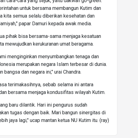
n cara-cara yang sejuk, yaitu dakwah go-green.
erintahan untuk bersama membangun Kutim dan
kita semua selalu diberikan kesehatan dan
lamiyah," papar Damuri kepada awak media.
ua pihak bisa bersama-sama menjaga kesatuan
rta mewujudkan kerukuranan umat beragama.
 kami menginginkan menyumbangkan tenaga dan
donesia merupakan negara Islam terbesar di dunia.
bangsa dan negara ini," urai Chandra.
sa terimakasihnya, sebab selama ini antara
, dan bersama menjaga kondusifitas wilayah Kutim.
g baru dilantik. Hari ini pengurus sudah
an tugas dengan baik. Mari bangun sinergitas di
ih jaya lagi," ucap mantan ketua NU Kutim itu. (ray)