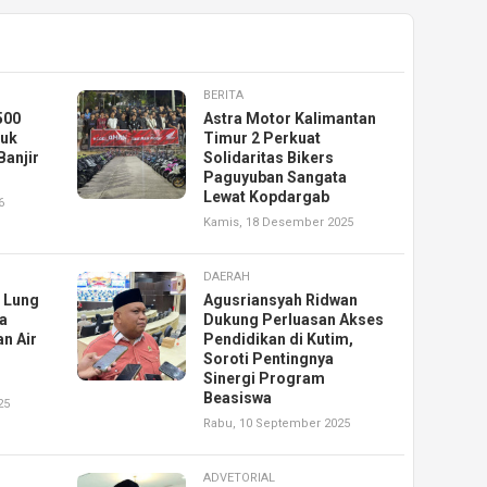
BERITA
500
Astra Motor Kalimantan
tuk
Timur 2 Perkuat
anjir
Solidaritas Bikers
Paguyuban Sangata
Lewat Kopdargab
6
Kamis, 18 Desember 2025
DAERAH
a Lung
Agusriansyah Ridwan
a
Dukung Perluasan Akses
an Air
Pendidikan di Kutim,
Soroti Pentingnya
Sinergi Program
Beasiswa
25
Rabu, 10 September 2025
ADVETORIAL