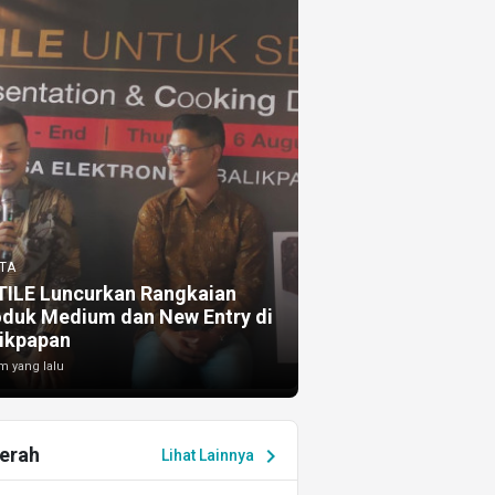
TA
TILE Luncurkan Rangkaian
oduk Medium dan New Entry di
ikpapan
m yang lalu
erah
chevron_right
Lihat Lainnya