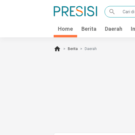
search
Home
Berita
Daerah
I
home
Berita
Daerah