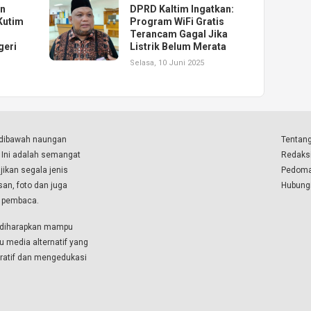
an
DPRD Kaltim Ingatkan:
Kutim
Program WiFi Gratis
Terancam Gagal Jika
geri
Listrik Belum Merata
Selasa, 10 Juni 2025
a dibawah naungan
Tentang
. Ini adalah semangat
Redaks
ikan segala jenis
Pedoma
isan, foto dan juga
Hubung
a pembaca.
i diharapkan mampu
u media alternatif yang
boratif dan mengedukasi