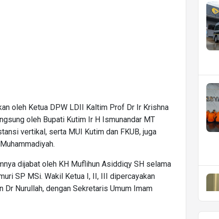
an oleh Ketua DPW LDII Kaltim Prof Dr Ir Krishna
angsung oleh Bupati Kutim Ir H Ismunandar MT
stansi vertikal, serta MUI Kutim dan FKUB, juga
n Muhammadiyah.
nya dijabat oleh KH Muflihun Asiddiqy SH selama
muri SP MSi. Wakil Ketua I, II, III dipercayakan
n Dr Nurullah, dengan Sekretaris Umum Imam