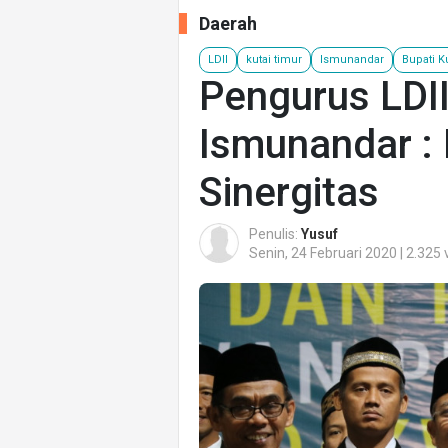
Daerah
LDII
kutai timur
Ismunandar
Bupati K
Pengurus LDII
Ismunandar :
Sinergitas
Penulis:
Yusuf
Senin, 24 Februari 2020 | 2.325