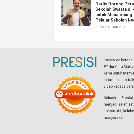
Darlis Dorong Per
Sekolah Swasta di 
untuk Menampung
Pelajar Sekolah Ne
Jumat, 11 Juli 2025
Presisi.co berad
PT.Nur Citra Mulia
kami untuk menyaj
informasi baik tul
video kepada par
Kehadiran Presis
menjadi salah sat
konstruktif, kola
masyarakat.