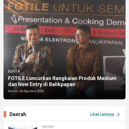
BERITA
FOTILE Luncurkan Rangkaian Produk Medium
dan New Entry di Balikpapan
Kamis, 06 Agustus 2026
Daerah
chevron_right
Lihat Lainnya
DAERAH