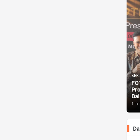
BERI
FO
Pr
Bal
1 har
Da