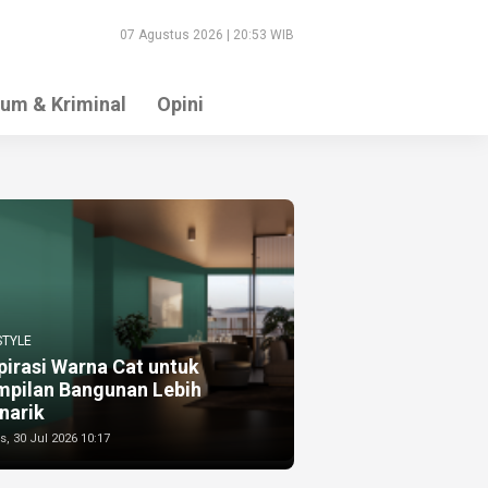
07 Agustus 2026 | 20:53 WIB
um & Kriminal
Opini
STYLE
pirasi Warna Cat untuk
mpilan Bangunan Lebih
narik
, 30 Jul 2026 10:17