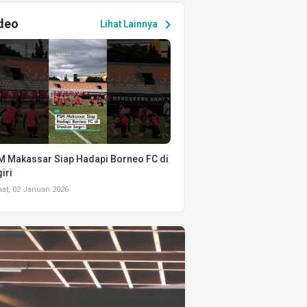
deo
chevron_right
Lihat Lainnya
 Makassar Siap Hadapi Borneo FC di
iri
t, 02 Januari 2026