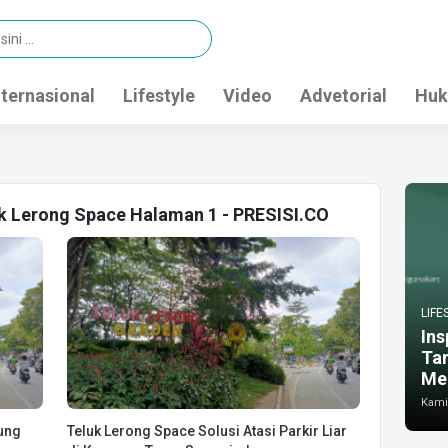
nternasional
Lifestyle
Video
Advetorial
Huk
uk Lerong Space Halaman 1 - PRESISI.CO
LIFE
Ins
Ta
Me
Kamis
ung
Teluk Lerong Space Solusi Atasi Parkir Liar