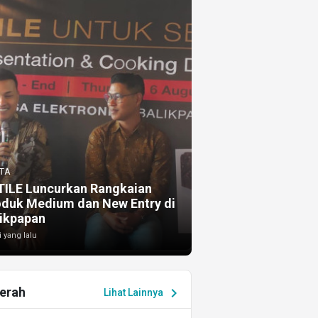
TA
TILE Luncurkan Rangkaian
oduk Medium dan New Entry di
ikpapan
i yang lalu
erah
chevron_right
Lihat Lainnya