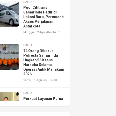
DAERAH
Pool Cititrans
Samarinda Hadir di
Lokasi Baru, Permudah
Akses Perjalanan
Antarkota
Minggu, 02 Agu 2026 14:37
DAERAH
74 Orang Dibekuk,
Polresta Samarinda
Ungkap 56 Kasus
Narkoba Selama
Operasi Antik Mahakam
2026
Sabtu, 01 Agu 2026 06:43
DAERAH
Perkuat Layanan Purna
Jual, Astra Motor
Kalimantan Timur 2
Resmikan AHASS