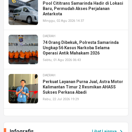
Pool Cititrans Samarinda Hadir di Lokasi
Baru, Permudah Akses Perjalanan
Antarkota
Minggu, 02 Agu 2026 14:37
DAERAH
74 Orang Dibekuk, Polresta Samarinda
Ungkap 56 Kasus Narkoba Selama
Operasi Antik Mahakam 2026
Sabtu, 01 Agu 2026 06:43
DAERAH
Perkuat Layanan Purna Jual, Astra Motor
Kalimantan Timur 2 Resmikan AHASS
Sukses Perkasa Abadi
Rabu, 22 Jul 2026 19:29
DAERAH
UPA PERKASA Universitas Mulawarman
Laksanakan Job Fair Batch II, Hadirkan
Infografis
chevron_right
Lihat Lainnya
Peluang Kerja dan Magang