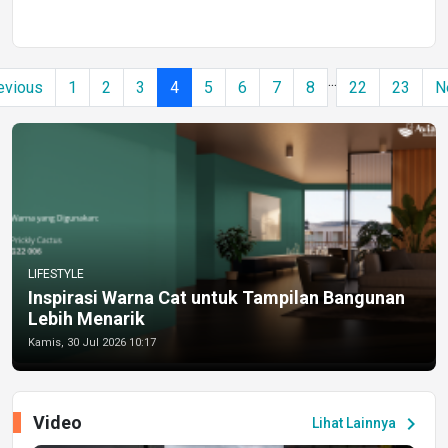
...
evious
1
2
3
4
5
6
7
8
22
23
N
LIFESTYLE
Inspirasi Warna Cat untuk Tampilan Bangunan
Lebih Menarik
Kamis, 30 Jul 2026 10:17
Video
chevron_right
Lihat Lainnya