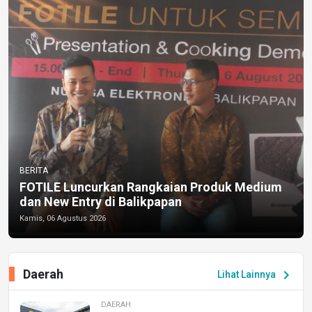
BERITA
FOTILE Luncurkan Rangkaian Produk Medium
dan New Entry di Balikpapan
Kamis, 06 Agustus 2026
Daerah
chevron_right
Lihat Lainnya
DAERAH