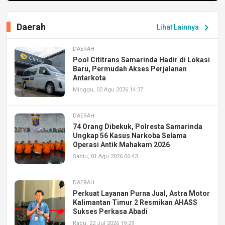
Daerah
chevron_right
Lihat Lainnya
DAERAH
Pool Cititrans Samarinda Hadir di Lokasi
Baru, Permudah Akses Perjalanan
Antarkota
Minggu, 02 Agu 2026 14:37
DAERAH
74 Orang Dibekuk, Polresta Samarinda
Ungkap 56 Kasus Narkoba Selama
Operasi Antik Mahakam 2026
Sabtu, 01 Agu 2026 06:43
DAERAH
Perkuat Layanan Purna Jual, Astra Motor
Kalimantan Timur 2 Resmikan AHASS
Sukses Perkasa Abadi
Rabu, 22 Jul 2026 19:29