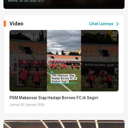
Kamis, 30 Jul 2026 10:17
Video
chevron_right
Lihat Lainnya
PSM Makassar Siap Hadapi Borneo FC di Segiri
Jumat, 02 Januari 2026