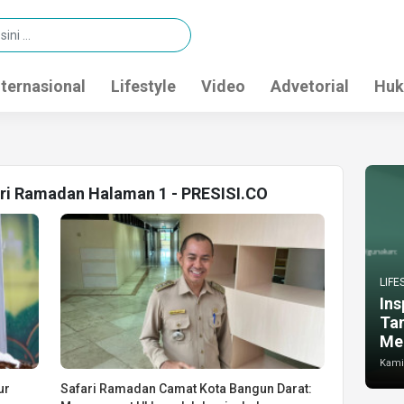
nternasional
Lifestyle
Video
Advetorial
Huk
ari Ramadan Halaman 1 - PRESISI.CO
LIFE
Ins
Ta
Me
Kamis
ur
Safari Ramadan Camat Kota Bangun Darat: