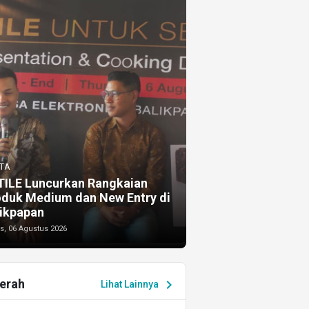
TA
TILE Luncurkan Rangkaian
oduk Medium dan New Entry di
ikpapan
s, 06 Agustus 2026
erah
chevron_right
Lihat Lainnya