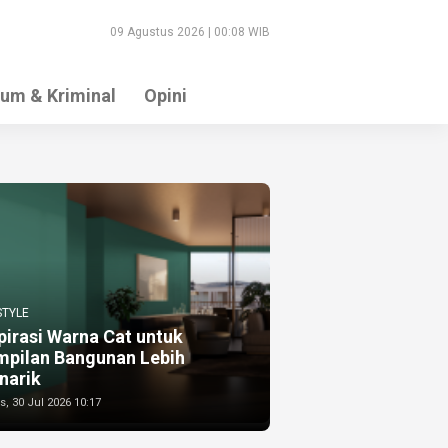
09 Agustus 2026 | 00:08 WIB
um & Kriminal
Opini
STYLE
pirasi Warna Cat untuk
mpilan Bangunan Lebih
narik
, 30 Jul 2026 10:17