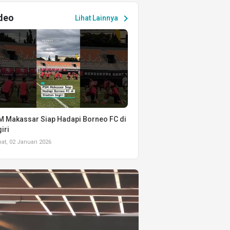
deo
chevron_right
Lihat Lainnya
 Makassar Siap Hadapi Borneo FC di
iri
t, 02 Januari 2026