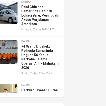
DAERAH
Pool Cititrans
Samarinda Hadir di
Lokasi Baru, Permudah
Akses Perjalanan
Antarkota
Minggu, 02 Agu 2026 14:37
DAERAH
74 Orang Dibekuk,
Polresta Samarinda
Ungkap 56 Kasus
Narkoba Selama
Operasi Antik Mahakam
2026
Sabtu, 01 Agu 2026 06:43
DAERAH
Perkuat Layanan Purna
Jual, Astra Motor
Kalimantan Timur 2
Resmikan AHASS