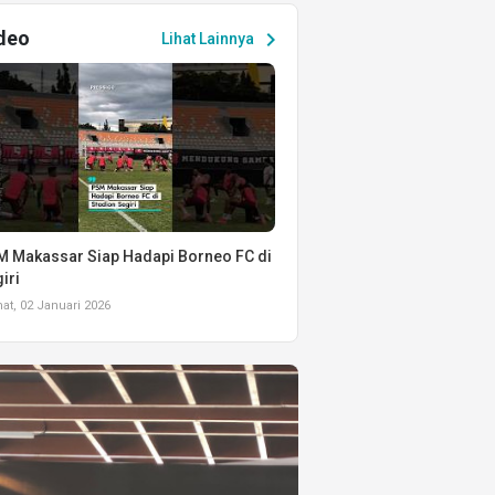
deo
chevron_right
Lihat Lainnya
 Makassar Siap Hadapi Borneo FC di
iri
t, 02 Januari 2026