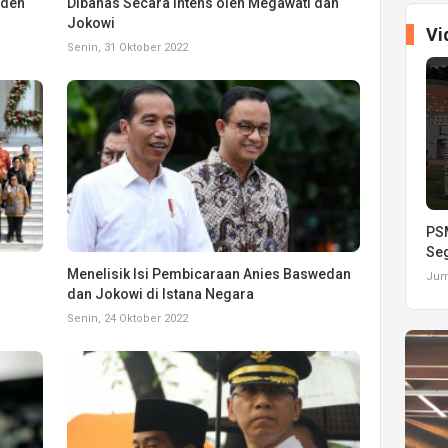
iden
Dibahas Secara Intens oleh Megawati dan
Jokowi
Vi
Senin, 31 Oktober 2022
PSM
Seg
Menelisik Isi Pembicaraan Anies Baswedan
Juma
dan Jokowi di Istana Negara
Senin, 24 Oktober 2022