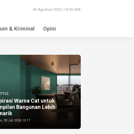
06 Agustus 2026 | 18:56 WIB
um & Kriminal
Opini
STYLE
pirasi Warna Cat untuk
mpilan Bangunan Lebih
narik
, 30 Jul 2026 10:17