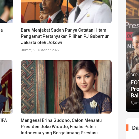
ta
Baru Menjabat Sudah Punya Catatan Hitam,
Pengamat Pertanyakan Pilihan PJ Gubernur
Jakarta oleh Jokowi
Jumat, 21 Oktober 2022
BERI
FO
Pr
Bal
3 jam
FIFA
Mengenal Erina Gudono, Calon Menantu
Presiden Joko Widodo, Finalis Puteri
Da
Indonesia yang Bergelimang Prestasi