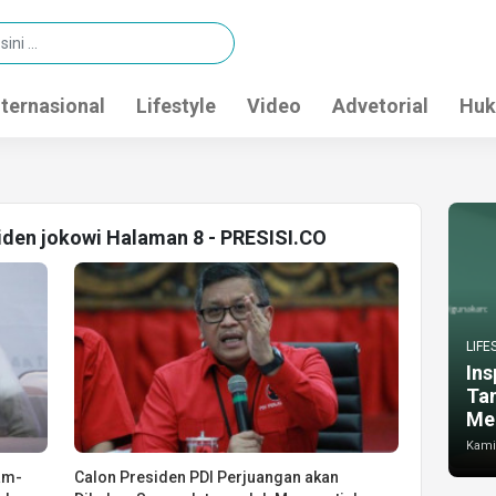
nternasional
Lifestyle
Video
Advetorial
Huk
siden jokowi Halaman 8 - PRESISI.CO
LIFE
Ins
Ta
Me
Kamis
am-
Calon Presiden PDI Perjuangan akan