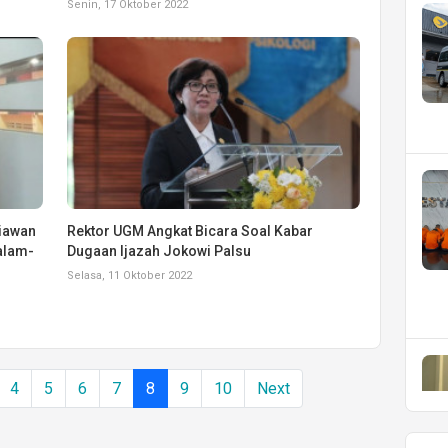
Senin, 17 Oktober 2022
iawan
Rektor UGM Angkat Bicara Soal Kabar
alam-
Dugaan Ijazah Jokowi Palsu
Selasa, 11 Oktober 2022
4
5
6
7
8
9
10
Next