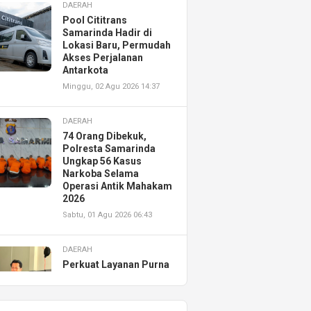
DAERAH
Pool Cititrans
Samarinda Hadir di
Lokasi Baru, Permudah
Akses Perjalanan
Antarkota
Minggu, 02 Agu 2026 14:37
DAERAH
74 Orang Dibekuk,
Polresta Samarinda
Ungkap 56 Kasus
Narkoba Selama
Operasi Antik Mahakam
2026
Sabtu, 01 Agu 2026 06:43
DAERAH
Perkuat Layanan Purna
Jual, Astra Motor
Kalimantan Timur 2
Resmikan AHASS