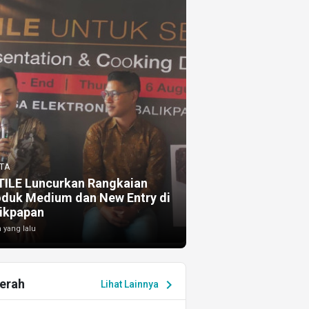
TA
TILE Luncurkan Rangkaian
oduk Medium dan New Entry di
ikpapan
 yang lalu
erah
chevron_right
Lihat Lainnya