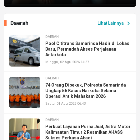
Daerah
chevron_right
Lihat Lainnya
DAERAH
Pool Cititrans Samarinda Hadir di Lokasi
Baru, Permudah Akses Perjalanan
Antarkota
Minggu, 02 Agu 2026 14:37
DAERAH
74 Orang Dibekuk, Polresta Samarinda
Ungkap 56 Kasus Narkoba Selama
Operasi Antik Mahakam 2026
Sabtu, 01 Agu 2026 06:43
DAERAH
Perkuat Layanan Purna Jual, Astra Motor
Kalimantan Timur 2 Resmikan AHASS
Sukses Perkasa Abadi