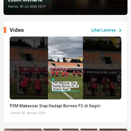
Kamis, 30 Jul 2026 10:17
Video
chevron_right
Lihat Lainnya
PSM Makassar Siap Hadapi Borneo FC di Segiri
Jumat, 02 Januari 2026