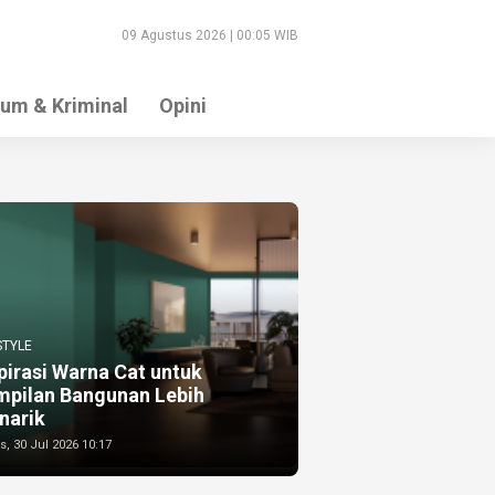
09 Agustus 2026 | 00:05 WIB
um & Kriminal
Opini
STYLE
pirasi Warna Cat untuk
mpilan Bangunan Lebih
narik
, 30 Jul 2026 10:17