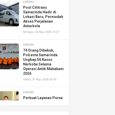
DAERAH
Pool Cititrans
Samarinda Hadir di
Lokasi Baru, Permudah
Akses Perjalanan
Antarkota
Minggu, 02 Agu 2026 14:37
DAERAH
74 Orang Dibekuk,
Polresta Samarinda
Ungkap 56 Kasus
Narkoba Selama
Operasi Antik Mahakam
2026
Sabtu, 01 Agu 2026 06:43
DAERAH
Perkuat Layanan Purna
Jual, Astra Motor
Kalimantan Timur 2
Resmikan AHASS