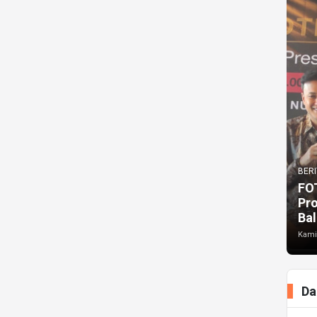
BERI
FO
Pr
Bal
Kami
Da