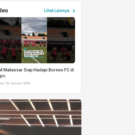
deo
chevron_right
Lihat Lainnya
 Makassar Siap Hadapi Borneo FC di
iri
t, 02 Januari 2026