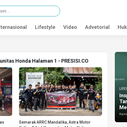
nternasional
Lifestyle
Video
Advetorial
Huk
munitas Honda Halaman 1 - PRESISI.CO
LIFE
Ins
Ta
Me
Kamis
tas
Semarak ARRC Mandalika, Astra Motor