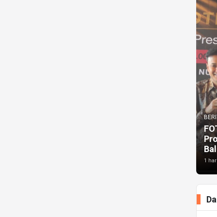
BERI
FO
Pr
Bal
1 har
Da