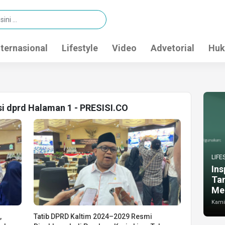
nternasional
Lifestyle
Video
Advetorial
Huk
si dprd Halaman 1 - PRESISI.CO
LIFE
Ins
Ta
Me
Kamis
,
Tatib DPRD Kaltim 2024–2029 Resmi