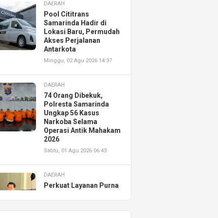
DAERAH
Pool Cititrans
Samarinda Hadir di
Lokasi Baru, Permudah
Akses Perjalanan
Antarkota
Minggu, 02 Agu 2026 14:37
DAERAH
74 Orang Dibekuk,
Polresta Samarinda
Ungkap 56 Kasus
Narkoba Selama
Operasi Antik Mahakam
2026
Sabtu, 01 Agu 2026 06:43
DAERAH
Perkuat Layanan Purna
Jual, Astra Motor
Kalimantan Timur 2
Resmikan AHASS