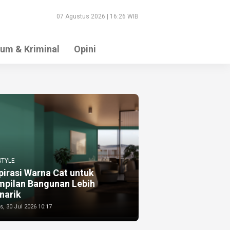
07 Agustus 2026 | 16:26 WIB
um & Kriminal
Opini
STYLE
pirasi Warna Cat untuk
mpilan Bangunan Lebih
narik
, 30 Jul 2026 10:17