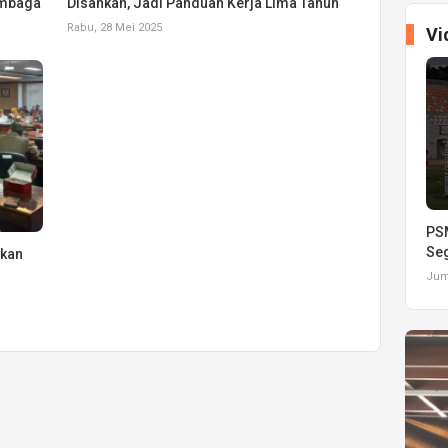
embaga
Disahkan, Jadi Panduan Kerja Lima Tahun
Rabu, 28 Mei 2025
Vi
PSM
Seg
pkan
Juma