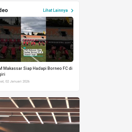
deo
chevron_right
Lihat Lainnya
 Makassar Siap Hadapi Borneo FC di
iri
t, 02 Januari 2026