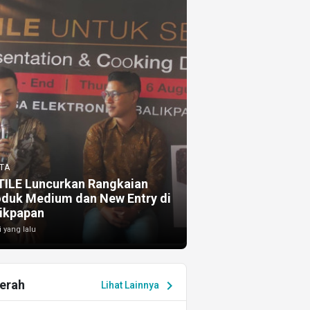
TA
TILE Luncurkan Rangkaian
oduk Medium dan New Entry di
ikpapan
i yang lalu
erah
chevron_right
Lihat Lainnya