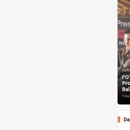
BERI
FO
Pr
Bal
1 har
Da