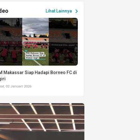
deo
chevron_right
Lihat Lainnya
 Makassar Siap Hadapi Borneo FC di
iri
t, 02 Januari 2026