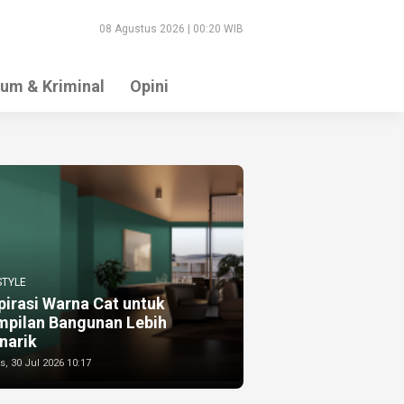
08 Agustus 2026 | 00:20 WIB
um & Kriminal
Opini
STYLE
pirasi Warna Cat untuk
mpilan Bangunan Lebih
narik
, 30 Jul 2026 10:17