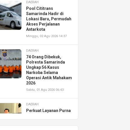
DAERAH
Pool Cititrans
Samarinda Hadir di
Lokasi Baru, Permudah
Akses Perjalanan
Antarkota
Minggu, 02 Agu 2026 14:37
DAERAH
74 Orang Dibekuk,
Polresta Samarinda
Ungkap 56 Kasus
Narkoba Selama
Operasi Antik Mahakam
2026
Sabtu, 01 Agu 2026 06:43
DAERAH
Perkuat Layanan Purna
Jual, Astra Motor
Kalimantan Timur 2
Resmikan AHASS