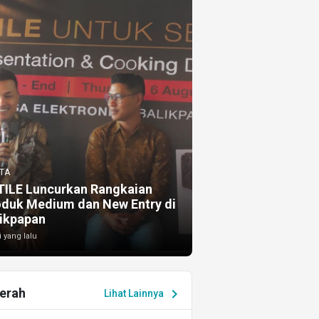
TA
TILE Luncurkan Rangkaian
oduk Medium dan New Entry di
ikpapan
i yang lalu
erah
chevron_right
Lihat Lainnya