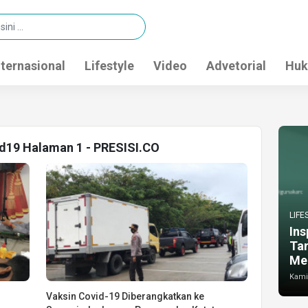
nternasional
Lifestyle
Video
Advetorial
Huk
id19 Halaman 1 - PRESISI.CO
LIFE
Ins
Ta
Me
Kamis
Vaksin Covid-19 Diberangkatkan ke