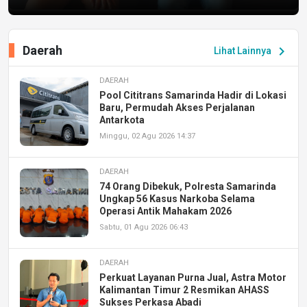
Daerah
chevron_right
Lihat Lainnya
DAERAH
Pool Cititrans Samarinda Hadir di Lokasi
Baru, Permudah Akses Perjalanan
Antarkota
Minggu, 02 Agu 2026 14:37
DAERAH
74 Orang Dibekuk, Polresta Samarinda
Ungkap 56 Kasus Narkoba Selama
Operasi Antik Mahakam 2026
Sabtu, 01 Agu 2026 06:43
DAERAH
Perkuat Layanan Purna Jual, Astra Motor
Kalimantan Timur 2 Resmikan AHASS
Sukses Perkasa Abadi