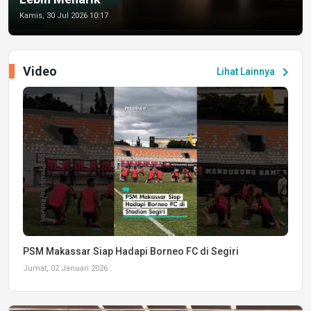
Kamis, 30 Jul 2026 10:17
Video
chevron_right
Lihat Lainnya
PSM Makassar Siap Hadapi Borneo FC di Segiri
Jumat, 02 Januari 2026