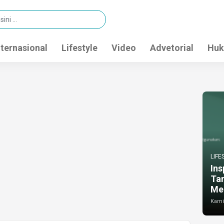
nternasional
Lifestyle
Video
Advetorial
Huk
LIFE
Ins
Ta
Me
Kamis