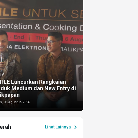
TA
TILE Luncurkan Rangkaian
oduk Medium dan New Entry di
ikpapan
s, 06 Agustus 2026
erah
chevron_right
Lihat Lainnya