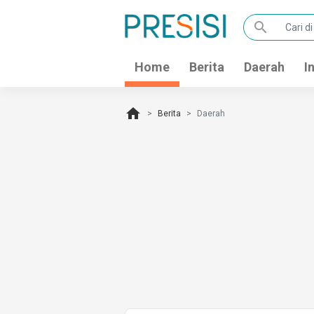
search
Home
Berita
Daerah
I
home
Berita
Daerah