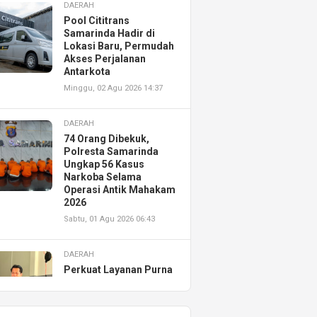
DAERAH
Pool Cititrans
Samarinda Hadir di
Lokasi Baru, Permudah
Akses Perjalanan
Antarkota
Minggu, 02 Agu 2026 14:37
DAERAH
74 Orang Dibekuk,
Polresta Samarinda
Ungkap 56 Kasus
Narkoba Selama
Operasi Antik Mahakam
2026
Sabtu, 01 Agu 2026 06:43
DAERAH
Perkuat Layanan Purna
Jual, Astra Motor
Kalimantan Timur 2
Resmikan AHASS