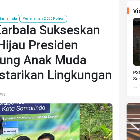
Vi
Samarinda
Penanaman 2.000 Pohon
Karbala Sukseskan
Hijau Presiden
kung Anak Muda
starikan Lingkungan
PSM
Seg
Juma
ews