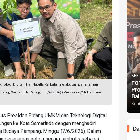
BERI
FO
ologi Digital, Tiar Nabilla Karbala, melakukan penanaman
Pr
mpang, Samarinda, Minggu (7/6/2026).(Presisi.co/Muhammad
Bal
Kami
us Presiden Bidang UMKM dan Teknologi Digital,
njungan ke Kota Samarinda dengan menghadiri
Da
sa Budaya Pampang, Minggu (7/6/2026). Dalam
ukan penanaman pohon secara simbolis sebagai