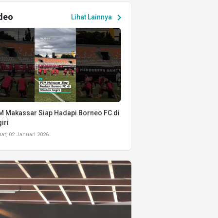
deo
chevron_right
Lihat Lainnya
 Makassar Siap Hadapi Borneo FC di
iri
t, 02 Januari 2026