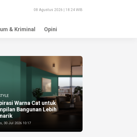
08 Agustus 2026 | 18:24 WIB
um & Kriminal
Opini
STYLE
pirasi Warna Cat untuk
mpilan Bangunan Lebih
narik
, 30 Jul 2026 10:17