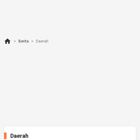
home
Berita
Daerah
Daerah