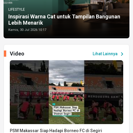
LIFESTYLE
Inspirasi Warna Cat untuk Tampilan Bangunan
Lebih Menarik
Kamis, 30 Jul 2026 10:17
Video
chevron_right
Lihat Lainnya
PSM Makassar Siap Hadapi Borneo FC di Segiri