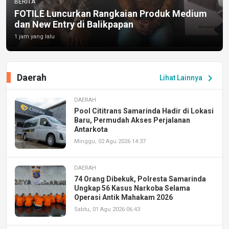
BERITA
FOTILE Luncurkan Rangkaian Produk Medium
dan New Entry di Balikpapan
1 jam yang lalu
Daerah
chevron_right
Lihat Lainnya
DAERAH
Pool Cititrans Samarinda Hadir di Lokasi
Baru, Permudah Akses Perjalanan
Antarkota
Minggu, 02 Agu 2026 14:37
DAERAH
74 Orang Dibekuk, Polresta Samarinda
Ungkap 56 Kasus Narkoba Selama
Operasi Antik Mahakam 2026
Sabtu, 01 Agu 2026 06:43