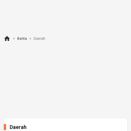
home
Berita
Daerah
Daerah