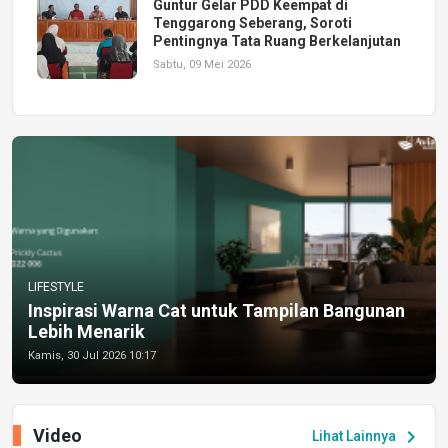
Guntur Gelar PDD Keempat di
Tenggarong Seberang, Soroti
Pentingnya Tata Ruang Berkelanjutan
Sabtu, 09 Mei 2026
LIFESTYLE
Inspirasi Warna Cat untuk Tampilan Bangunan
Lebih Menarik
Kamis, 30 Jul 2026 10:17
Video
chevron_right
Lihat Lainnya