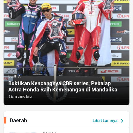
BERITA
Buktikan Kencangnya CBR series, Pebalap
Astra Honda Raih Kemenangan di Mandalika
9 jam yang lalu
Daerah
chevron_right
Lihat Lainnya