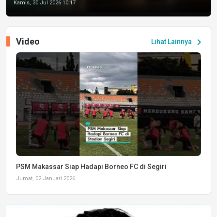
Kamis, 30 Jul 2026 10:17
Video
chevron_right
Lihat Lainnya
PSM Makassar Siap Hadapi Borneo FC di Segiri
Jumat, 02 Januari 2026