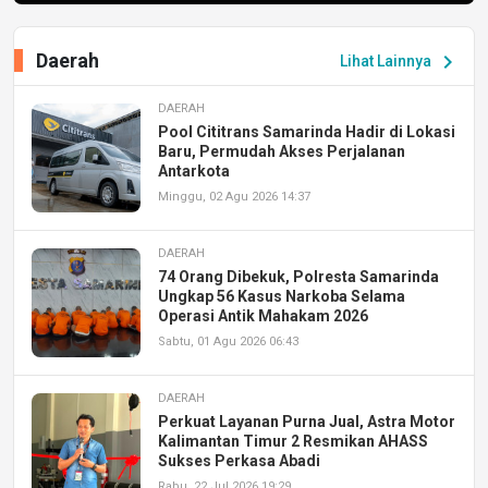
Daerah
chevron_right
Lihat Lainnya
DAERAH
Pool Cititrans Samarinda Hadir di Lokasi
Baru, Permudah Akses Perjalanan
Antarkota
Minggu, 02 Agu 2026 14:37
DAERAH
74 Orang Dibekuk, Polresta Samarinda
Ungkap 56 Kasus Narkoba Selama
Operasi Antik Mahakam 2026
Sabtu, 01 Agu 2026 06:43
DAERAH
Perkuat Layanan Purna Jual, Astra Motor
Kalimantan Timur 2 Resmikan AHASS
Sukses Perkasa Abadi
Rabu, 22 Jul 2026 19:29