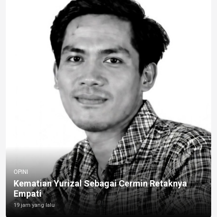
OPINI
Kematian Yurizal Sebagai Cermin Retaknya
Empati
19 jam yang lalu