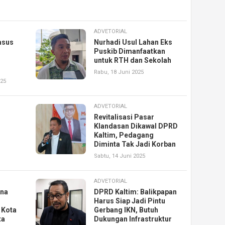
ADVETORIAL
asus
Nurhadi Usul Lahan Eks
Puskib Dimanfaatkan
untuk RTH dan Sekolah
Rabu, 18 Juni 2025
025
ADVETORIAL
N
Revitalisasi Pasar
Klandasan Dikawal DPRD
n
Kaltim, Pedagang
Diminta Tak Jadi Korban
Sabtu, 14 Juni 2025
ADVETORIAL
ina
DPRD Kaltim: Balikpapan
Harus Siap Jadi Pintu
 Kota
Gerbang IKN, Butuh
ta
Dukungan Infrastruktur