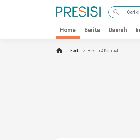
search
Home
Berita
Daerah
I
home
Berita
Hukum & Kriminal