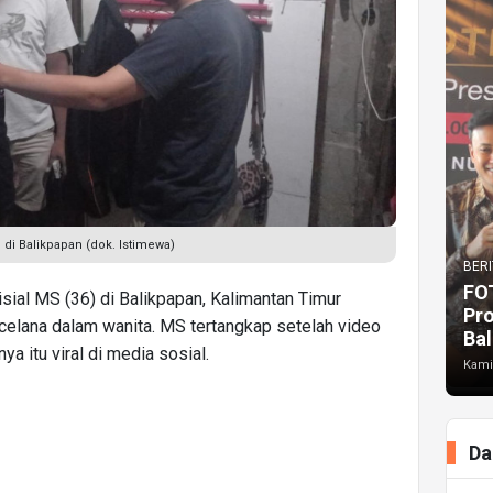
 di Balikpapan (dok. Istimewa)
BERI
FO
isial MS (36) di Balikpapan, Kalimantan Timur
Pr
 celana dalam wanita. MS tertangkap setelah video
Bal
ya itu viral di media sosial.
Kami
Da