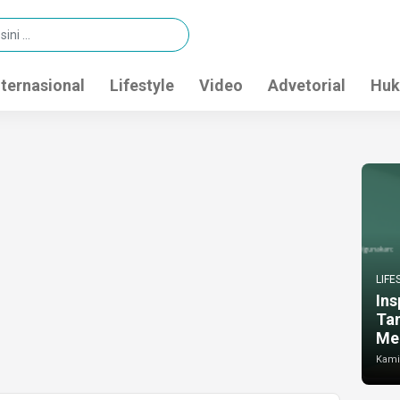
nternasional
Lifestyle
Video
Advetorial
Huk
LIFE
Ins
Ta
Me
Kamis