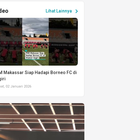
deo
chevron_right
Lihat Lainnya
 Makassar Siap Hadapi Borneo FC di
iri
t, 02 Januari 2026