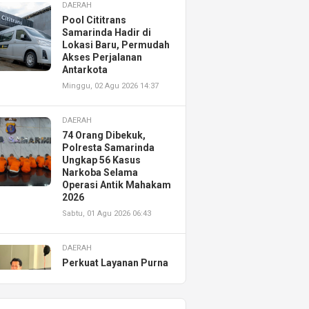
DAERAH
Pool Cititrans
Samarinda Hadir di
Lokasi Baru, Permudah
Akses Perjalanan
Antarkota
Minggu, 02 Agu 2026 14:37
DAERAH
74 Orang Dibekuk,
Polresta Samarinda
Ungkap 56 Kasus
Narkoba Selama
Operasi Antik Mahakam
2026
Sabtu, 01 Agu 2026 06:43
DAERAH
Perkuat Layanan Purna
Jual, Astra Motor
Kalimantan Timur 2
Resmikan AHASS