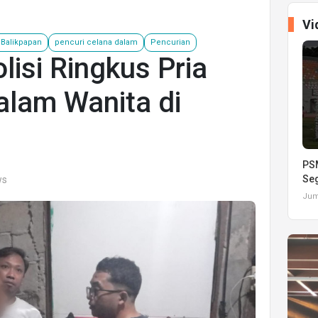
Vi
 Balikpapan
pencuri celana dalam
Pencurian
lisi Ringkus Pria
alam Wanita di
PSM
Seg
ws
Juma