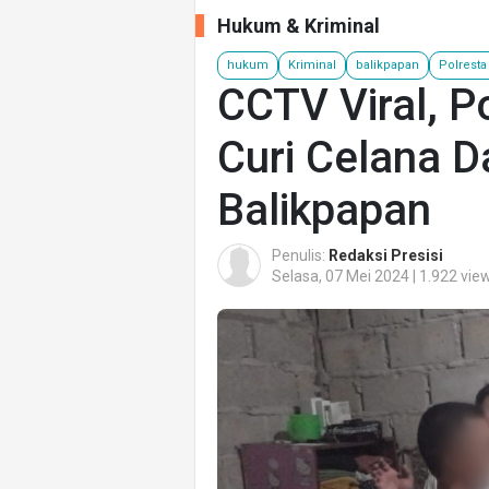
Hukum & Kriminal
hukum
Kriminal
balikpapan
Polresta
CCTV Viral, Po
Curi Celana D
Balikpapan
Penulis:
Redaksi Presisi
Selasa, 07 Mei 2024 | 1.922 vie