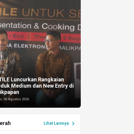
TA
TILE Luncurkan Rangkaian
oduk Medium dan New Entry di
ikpapan
s, 06 Agustus 2026
erah
chevron_right
Lihat Lainnya