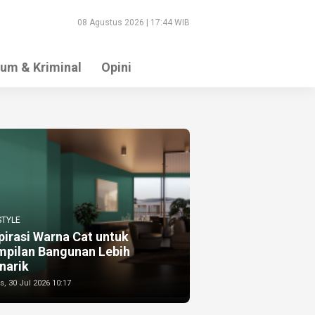
08 Agustus 2026 | 17:44 WIB
um & Kriminal
Opini
STYLE
pirasi Warna Cat untuk
mpilan Bangunan Lebih
narik
, 30 Jul 2026 10:17