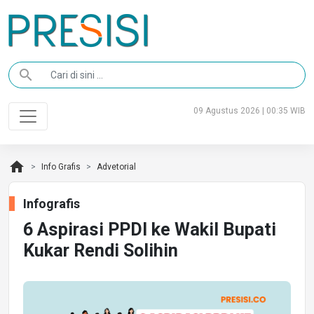
search
09 Agustus 2026 | 00:35 WIB
home
Info Grafis
Advetorial
Infografis
6 Aspirasi PPDI ke Wakil Bupati
Kukar Rendi Solihin